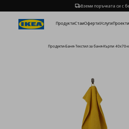
Вземи поръчката си с б
Продукти
Стаи
Оферти
Услуги
Проекти
Продукти
›
Баня
›
Текстил за баня
›
Кърпи 40х70
›