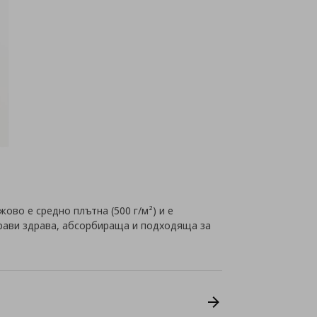
ово е средно плътна (500 г/м²) и е
прави здрава, абсорбираща и подходяща за