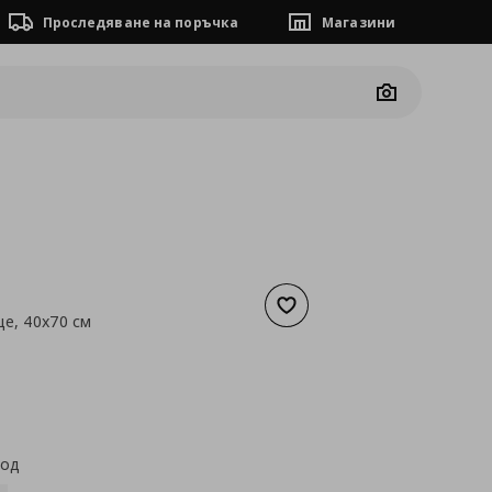
Проследяване на поръчка
Магазини
Camera
Добави към списъка с люб
це, 40x70 см
а
5,11 €
код