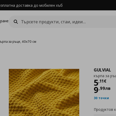
езплатна доставка до мобилен хъб
ране
кърпа за ръце, 40x70 см
GULVIAL
кърпа за ръ
Цен
5
,
11
€
9
,
99
лв
30 точки
Продуктов 