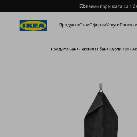
Вземи поръчката си с б
Продукти
Стаи
Оферти
Услуги
Проекти
Продукти
›
Баня
›
Текстил за баня
›
Кърпи 40х70
›