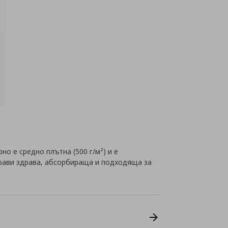
но е средно плътна (500 г/м²) и е
прави здрава, абсорбираща и подходяща за