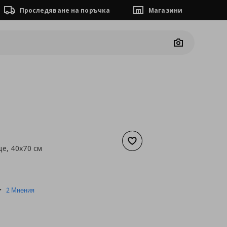
Проследяване на поръчка
Магазини
Camera
Добави към списъка с люб
це, 40x70 см
а
5,11 €
5.0
2 Мнения
star
rating