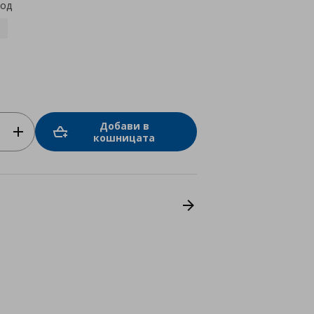
код
Добави в
кошницата