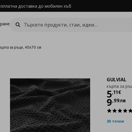
езплатна доставка до мобилен хъб
ране
кърпа за ръце, 40x70 см
GULVIAL
кърпа за ръ
Цен
5
,
11
€
9
,
99
лв
30 точки