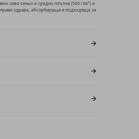
мно сиво-синьо е средно плътна (500 г/м²) и
я прави здрава, абсорбираща и подходяща за