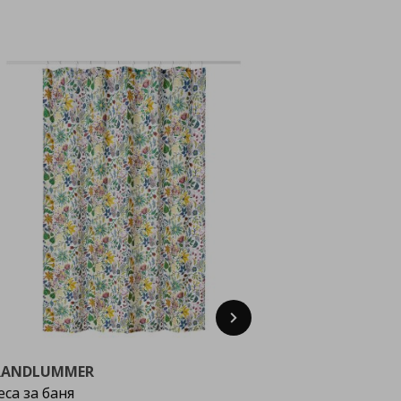
Next
RANDLUMMER
еса за баня