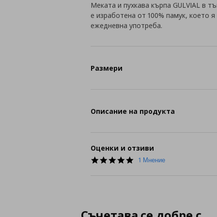
Меката и пухкава кърпа GULVIAL в тъ
е изработена от 100% памук, което 
ежедневна употреба.
Размери
Описание на продукта
Оценки и отзиви
5.0
1 Мнение
star
rating
Съчетава се добре с