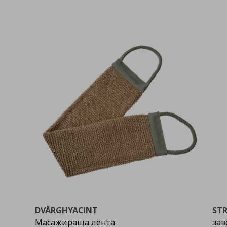
DVÄRGHYACINT
ST
Масажираща лента
зав