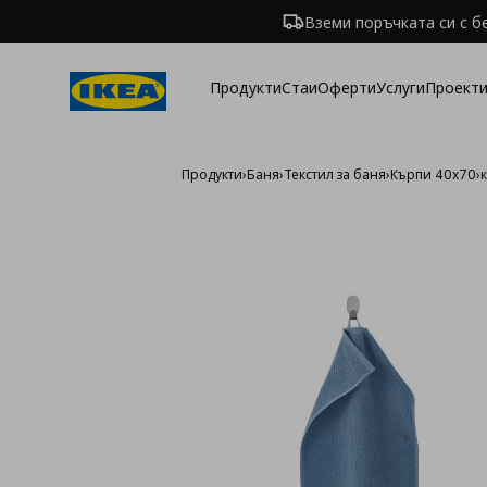
Вземи поръчката си с б
Продукти
Стаи
Оферти
Услуги
Проекти
Продукти
›
Баня
›
Текстил за баня
›
Кърпи 40х70
›