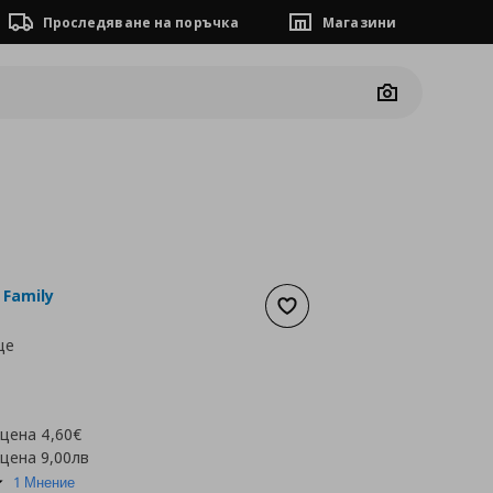
Проследяване на поръчка
Магазини
Camera
 Family
Добави към списъка с люб
це
а
1,84 €
 цена
4,60€
 цена
9,00лв
5.0
1 Мнение