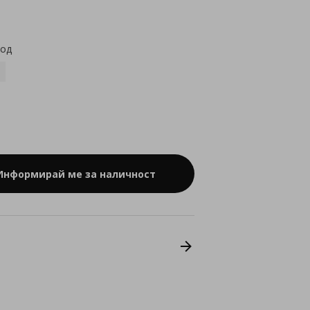
star
rating
код
Информирай ме за наличност