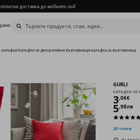
езплатна доставка до мобилен хъб
ране
и калъфки
›
Калъфки за декоративни възглавници
›
калъфка за възглавница
GURLI
калъфка за 
Цен
3
,
06
€
5
,
98
лв
20 точки
Вътрешн