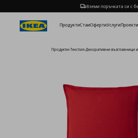
Вземи поръчката си с б
Продукти
Стаи
Оферти
Услуги
Проекти
Продукти
›
Текстил
›
Декоративни възглавници 