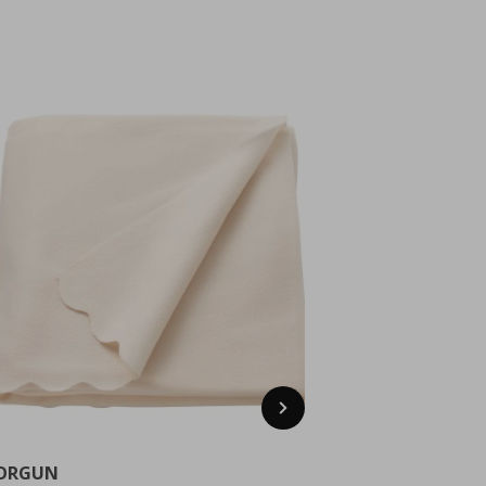
Next
ORGUN