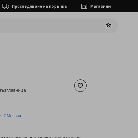
Проследяване на поръчка
Магазини
Camera
Добави към списъка с люб
възглавница
а
3,06 €
5.0
2 Мнения
star
rating
ата възглавница се продава отделно.