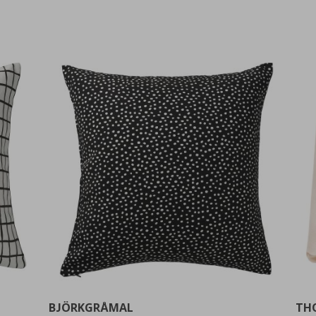
BJÖRKGRÅMAL
TH