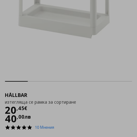
HÅLLBAR
изтегляща се рамка за сортиране
Цена
20,45 €
20
,
45
€
40
,
00
лв
5.0
10 Мнения
star