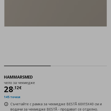
HAMMARSMED
чело за чекмедже
Цена
28,12 €
28
,
12
€
145 точки
Съчетайте с рамка за чекмедже BESTÅ 60X15X40 см и
водачи за чекмедже BESTÅ - продават се отделно.