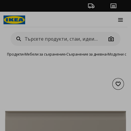
Проследяване на п
Магази
Burge
Camera
Продукти
›
Мебели за съхранение
›
Съхранение за дневна
›
Модулни сист
Добав