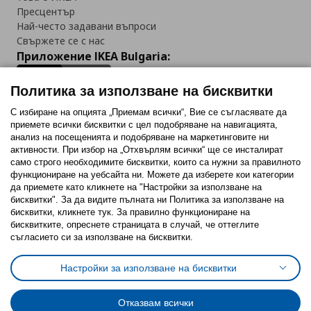
Пресцентър
Най-често задавани въпроси
Свържете се с нас
Приложение IKEA Bulgaria:
Политика за използване на бисквитки
С избиране на опцията „Приемам всички“, Вие се съгласявате да
приемете всички бисквитки с цел подобряване на навигацията,
Последвайте ни:
анализ на посещенията и подобряване на маркетинговите ни
активности. При избор на „Отхвърлям всички“ ще се инсталират
Facebook
Twitter
Youtube
Pinterest
Instagram
само строго необходимитe бисквитки, които са нужни за правилното
функциониране на уебсайта ни. Можете да изберете кои категории
да приемете като кликнете на "Настройки за използване на
бисквитки". За да видите пълната ни Политика за използване на
бисквитки, кликнете тук. За правилно функциониране на
бисквитките, опреснете страницата в случай, че оттеглите
съгласието си за използване на бисквитки.
Политика за използване на бисквитки (Cookies)
Избор на настройки за използване на бисквитки
Настройки за използване на бисквитки
Условия за ползване на ikea.bg
Обща политика за личните данни
Политика за защита на личните данни на ikea.bg
Общи условия на програма IKEA Family
Отказвам всички