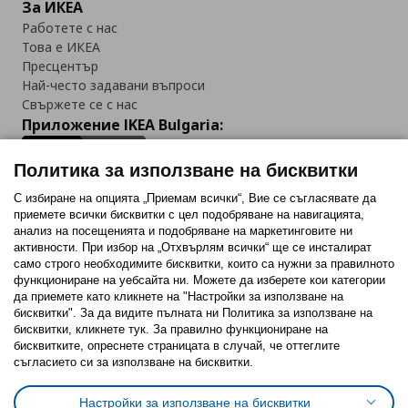
За ИКЕА
Работете с нас
Това е ИКЕА
Пресцентър
Най-често задавани въпроси
Свържете се с нас
Приложение IKEA Bulgaria:
Политика за използване на бисквитки
С избиране на опцията „Приемам всички“, Вие се съгласявате да
приемете всички бисквитки с цел подобряване на навигацията,
Последвайте ни:
анализ на посещенията и подобряване на маркетинговите ни
активности. При избор на „Отхвърлям всички“ ще се инсталират
Facebook
Twitter
Youtube
Pinterest
Instagram
само строго необходимитe бисквитки, които са нужни за правилното
функциониране на уебсайта ни. Можете да изберете кои категории
да приемете като кликнете на "Настройки за използване на
бисквитки". За да видите пълната ни Политика за използване на
бисквитки, кликнете тук. За правилно функциониране на
бисквитките, опреснете страницата в случай, че оттеглите
съгласието си за използване на бисквитки.
Политика за използване на бисквитки (Cookies)
Избор на настройки за използване на бисквитки
Настройки за използване на бисквитки
Условия за ползване на ikea.bg
Обща политика за личните данни