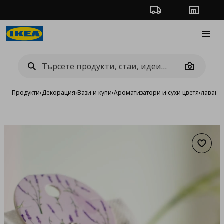
Проследяване на п
Магази
Burge
Camera
Продукти
›
Декорация
›
Вази и купи
›
Ароматизатори и сухи цветя
›
лаванду
Добав