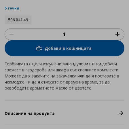
star
rating
5 точки
506.041.49
Добави в кошницата
Торбичката с цели изсушени лавандулови пъпки добавя
свежест в гардероба или шкафа със спалните комплекти.
Можете да я закачите на закачалка или да я поставите в
чекмедже - и да я стискате от време на време, за да
освободите ароматното масло от цветето.
Описание на продукта