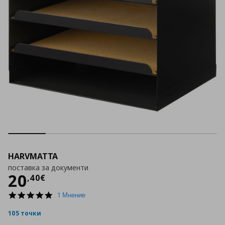
HARVMATTA
поставка за документи
Цена
20,40 €
20
,
40
€
5.0
1 Мнение
star
rating
105 точки