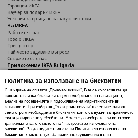
Гаранции ИКЕА
Ваучер за подарък ИКЕА
Условия за връщане на закупени стоки
За ИКЕА
Работете с нас
Това е ИКЕА
Пресцентър
Най-често задавани въпроси
Свържете се с нас
Приложение IKEA Bulgaria:
Политика за използване на бисквитки
С избиране на опцията „Приемам всички“, Вие се съгласявате да
приемете всички бисквитки с цел подобряване на навигацията,
Последвайте ни:
анализ на посещенията и подобряване на маркетинговите ни
активности. При избор на „Отхвърлям всички“ ще се инсталират
Facebook
Twitter
Youtube
Pinterest
Instagram
само строго необходимитe бисквитки, които са нужни за правилното
функциониране на уебсайта ни. Можете да изберете кои категории
да приемете като кликнете на "Настройки за използване на
бисквитки". За да видите пълната ни Политика за използване на
бисквитки, кликнете тук. За правилно функциониране на