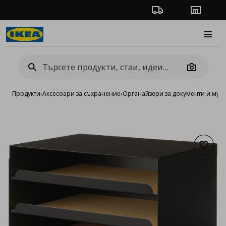
Проследяване на п
Магази
Burge
Camera
Продукти
›
Аксесоари за съхранение
›
Органайзери за документи и мул
Добав