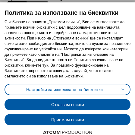
Политика за използване на бисквитки
С избиране на опцията „Приемам всички“, Вие се съгласявате да
приемете всички бисквитки с цел подобряване на навигацията,
Последвайте ни:
анализ на посещенията и подобряване на маркетинговите ни
активности. При избор на „Отхвърлям всички“ ще се инсталират
Facebook
Twitter
Youtube
Pinterest
Instagram
само строго необходимитe бисквитки, които са нужни за правилното
функциониране на уебсайта ни. Можете да изберете кои категории
да приемете като кликнете на "Настройки за използване на
бисквитки". За да видите пълната ни Политика за използване на
бисквитки, кликнете тук. За правилно функциониране на
бисквитките, опреснете страницата в случай, че оттеглите
съгласието си за използване на бисквитки.
Политика за използване на бисквитки (Cookies)
Избор на настройки за използване на бисквитки
Настройки за използване на бисквитки
Условия за ползване на ikea.bg
Обща политика за личните данни
Политика за защита на личните данни на ikea.bg
Общи условия на програма IKEA Family
Отказвам всички
Политика за защита на лични данни на програма IKEA Family
Приемам всички
© Inter-IKEA Systems B.V. 1999 - 2025