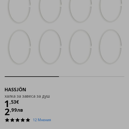
HASSJÖN
халка за завеса за душ
Цена
1,53 €
1
,
53
€
2
,
99
лв
4.9
12 Мнения
star