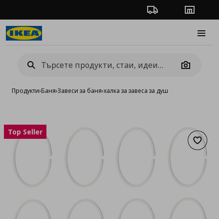
Проследяване на п
Магази
Burge
Camera
Продукти
›
Баня
›
Завеси за баня
›
халка за завеса за душ
Top Seller
Добав