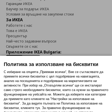
Гаранции ИКЕА
Ваучер за подарък ИКЕА
Условия за връщане на закупени стоки
За ИКЕА
Работете с нас
Това е ИКЕА
Пресцентър
Най-често задавани въпроси
Свържете се с нас
Приложение IKEA Bulgaria:
Политика за използване на бисквитки
С избиране на опцията „Приемам всички“, Вие се съгласявате да
приемете всички бисквитки с цел подобряване на навигацията,
Последвайте ни:
анализ на посещенията и подобряване на маркетинговите ни
активности. При избор на „Отхвърлям всички“ ще се инсталират
Facebook
Twitter
Youtube
Pinterest
Instagram
само строго необходимитe бисквитки, които са нужни за правилното
функциониране на уебсайта ни. Можете да изберете кои категории
да приемете като кликнете на "Настройки за използване на
бисквитки". За да видите пълната ни Политика за използване на
бисквитки, кликнете тук. За правилно функциониране на