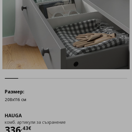
Размер:
208x116 см
HAUGA
комб. артикули за съхранение
Цена
336,43 €
336
,
43
€