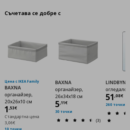
Съчетава се добре с
Цена с IKEA Family
BAXNA
LINDBYN
BAXNA
органайзер,
огледало, 
Цена
органайзер,
51
,
08
€
26x34x18 см
Цена
5,11 €
20x26x10 см
5
,
11
€
260 точки
Цена
1,53 €
1
,
53
€
30 точки
Стандартна цена
(3)
3,06€
10 точки