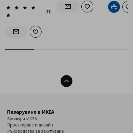
Добави към списъка с
Добави в
До
Информирай ме за наличност
(11)
Добави към списъка с любими
Информирай ме за наличност
Нагоре
Пазаруване в ИКЕА
Брошури ИКЕА
Проектиране и дизайн
Ръководства за закупуване