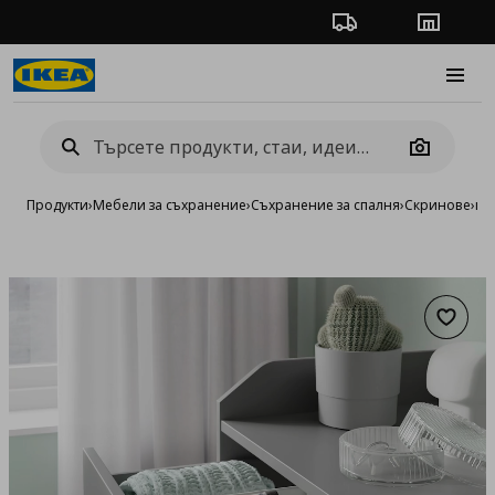
Проследяване на п
Магази
Burge
Camera
Продукти
›
Мебели за съхранение
›
Съхранение за спалня
›
Скринове
›
ко
Добав