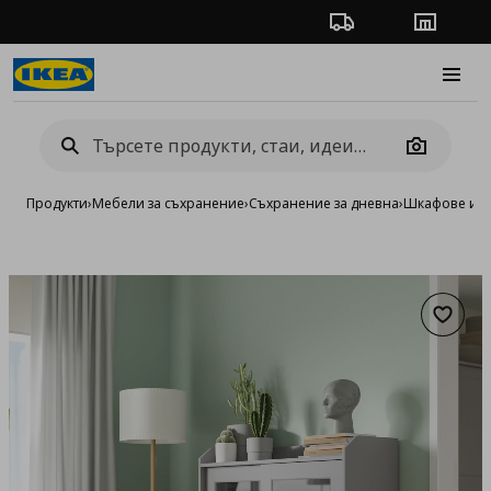
Проследяване на п
Магази
Burge
Camera
Продукти
›
Мебели за съхранение
›
Съхранение за дневна
›
Шкафове и в
Добав