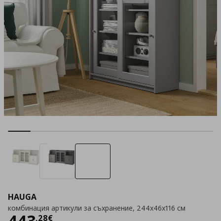
HAUGA
комбинация артикули за съхранение, 244x46x116 см
Цена
443,28 €
443
,
28
€