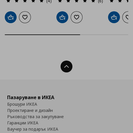
(4)
(6)
Добави в кошницата
Добави към списъка с любими
Добави в кошницата
Добави към списъка с люб
Добави в
До
Нагоре
Пазаруване в ИКЕА
Брошури ИКЕА
Проектиране и дизайн
Ръководства за закупуване
Гаранции ИКЕА
Ваучер за подарък ИКЕА