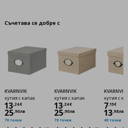
Съчетава се добре с
KVARNVIK
KVARNVIK
KVARNVIK
кутия с капак
кутия с капак
кутия с ка
Цена
13,24 €
Цена
13,24 €
Цена
13
13
7
,
24
€
,
24
€
,
15
€
25
25
13
,
90
лв
,
90
лв
,
98
лв
70 точки
70 точки
40 точки