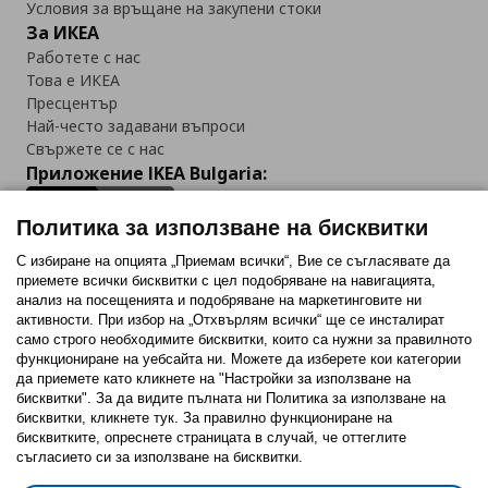
Условия за връщане на закупени стоки
За ИКЕА
Работете с нас
Това е ИКЕА
Пресцентър
Най-често задавани въпроси
Свържете се с нас
Приложение IKEA Bulgaria:
Политика за използване на бисквитки
С избиране на опцията „Приемам всички“, Вие се съгласявате да
приемете всички бисквитки с цел подобряване на навигацията,
Последвайте ни:
анализ на посещенията и подобряване на маркетинговите ни
активности. При избор на „Отхвърлям всички“ ще се инсталират
Facebook
Twitter
Youtube
Pinterest
Instagram
само строго необходимитe бисквитки, които са нужни за правилното
функциониране на уебсайта ни. Можете да изберете кои категории
да приемете като кликнете на "Настройки за използване на
бисквитки". За да видите пълната ни Политика за използване на
бисквитки, кликнете тук. За правилно функциониране на
бисквитките, опреснете страницата в случай, че оттеглите
съгласието си за използване на бисквитки.
Политика за използване на бисквитки (Cookies)
Избор на настройки за използване на бисквитки