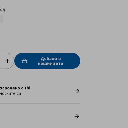
код
Добави в
кошницата
зсрочено с tbi
носките си