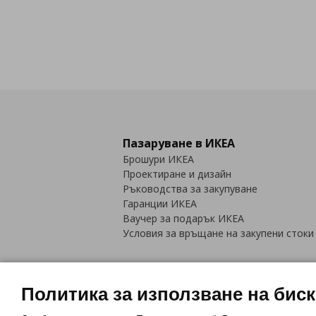
Пазаруване в ИКЕА
Брошури ИКЕА
Проектиране и дизайн
Ръководства за закупуване
Гаранции ИКЕА
Ваучер за подарък ИКЕА
Условия за връщане на закупени стоки
Политика за използване на бис