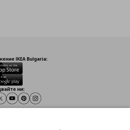
ение IKEA Bulgaria:
вайте ни:
ook
Twitter
Youtube
Pinterest
Instagram