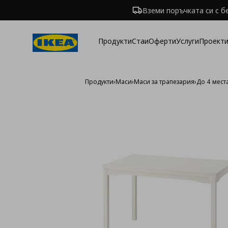
Вземи поръчката си с б
Продукти
Стаи
Оферти
Услуги
Проекти
Продукти
›
Маси
›
Маси за трапезария
›
До 4 мест