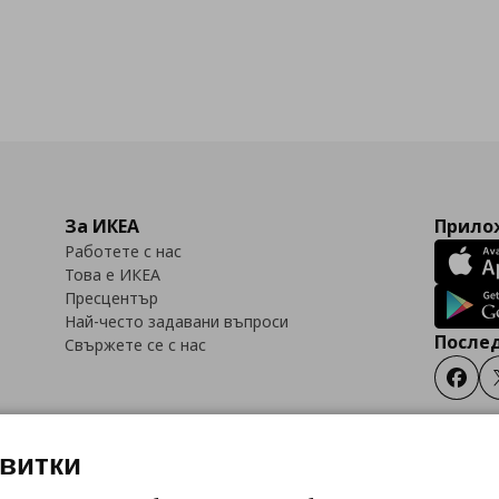
За ИКЕА
Прилож
Работете с нас
Това е ИКЕА
Пресцентър
Най-често задавани въпроси
Послед
Свържете се с нас
Faceb
квитки