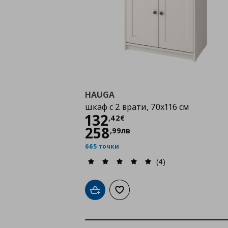
HAUGA
шкаф с 2 врати, 70x116 см
Цена
132,42 €
132
,
42
€
258
,
99
лв
665 точки
(4)
Добави в кошницата
Добави към списъка с любими