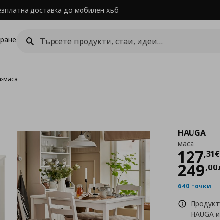
езплатна доставка до мобилен хъб
ране
а
›
маса
HAUGA
маса
Цен
127
,
31
€
249
,
00
640 точки
Продукт
HAUGA и