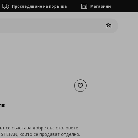
Проследяване на поръчка
Магазини
Camera
Добави към списъка с люб
а
127,31 €
лв
ът се съчетава добре със столовете
 STEFAN, които се продават отделно.