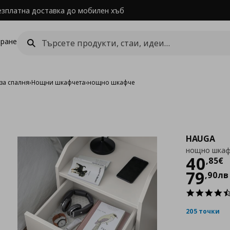
езплатна доставка до мобилен хъб
ране
за спалня
›
Нощни шкафчета
›
нощно шкафче
HAUGA
нощно шка
Цен
40
,
85
€
79
,
90
лв
205 точки