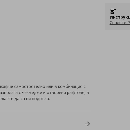
Инструкц
Свалете P
кафче самостоятелно или в комбинация с
разполага с чекмедже и отворени рафтове, в
елаете да са ви подръка.