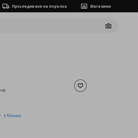
Проследяване на поръчка
Магазини
Camera
Добави към списъка с люб
фче
а
40,85 €
4.3
6 Мнения
star
rating