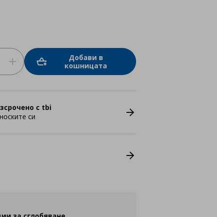
Добави в
кошницата
зсрочено с tbi
носките си
ии за сглобяване