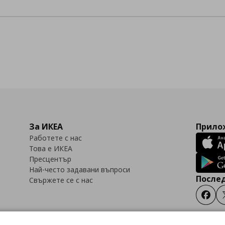
За ИКЕА
Прилож
Работете с нас
Това е ИКЕА
Пресцентър
Най-често задавани въпроси
Послед
Свържете се с нас
Faceb