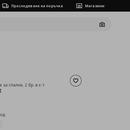
Проследяване на поръчка
Магазини
Camera
Добави към списъка с люб
за спалня, 2 бр. в к-т
а
244,86 €
€
код