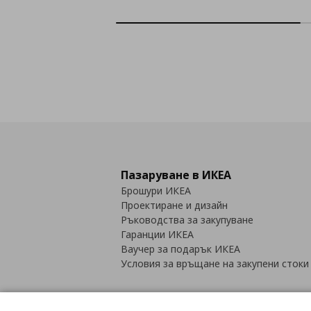
Пазаруване в ИКЕА
Брошури ИКЕА
Проектиране и дизайн
Ръководства за закупуване
Гаранции ИКЕА
Ваучер за подарък ИКЕА
Условия за връщане на закупени стоки