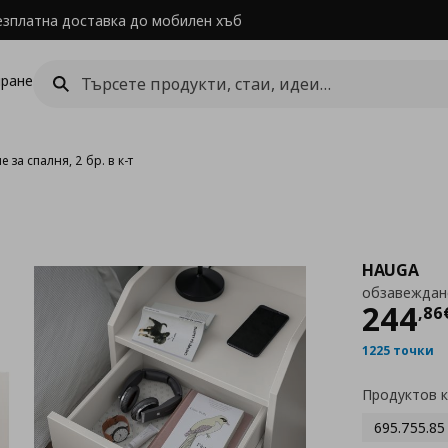
езплатна доставка до мобилен хъб
ране
 за спалня, 2 бр. в к-т
HAUGA
обзавеждане 
Цен
244
,
86
1225 точки
Продуктов 
695.755.85