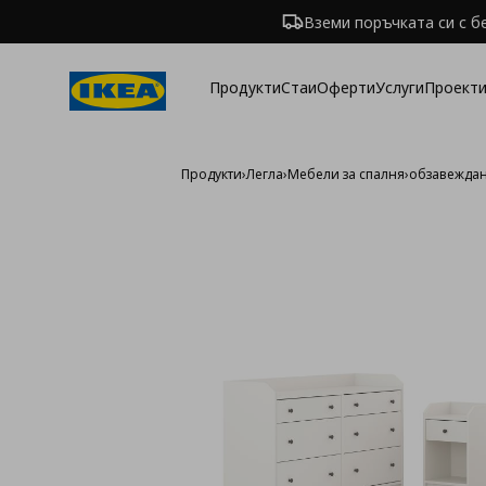
Вземи поръчката си с б
Продукти
Стаи
Оферти
Услуги
Проекти
Продукти
›
Легла
›
Мебели за спалня
›
обзавеждане