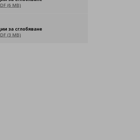
DF (6 MB)
ии за сглобяване
DF (3 MB)