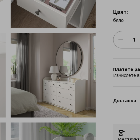
Цвят:
бяло
Платете ра
Изчислете в
Доставка
Инструкц