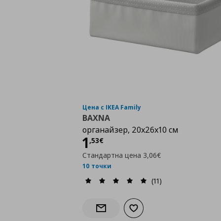
Цена с IKEA Family
BAXNA
органайзер, 20x26x10 см
Цена
1,53 €
1
,
53
€
Стандартна цена
3,06€
10 точки
(11)
Добави към списъка с лю
Информирай ме за наличност