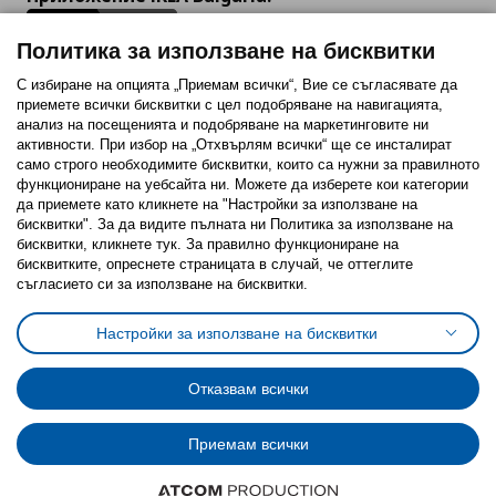
Политика за използване на бисквитки
С избиране на опцията „Приемам всички“, Вие се съгласявате да
приемете всички бисквитки с цел подобряване на навигацията,
Последвайте ни:
анализ на посещенията и подобряване на маркетинговите ни
активности. При избор на „Отхвърлям всички“ ще се инсталират
Facebook
Twitter
Youtube
Pinterest
Instagram
само строго необходимитe бисквитки, които са нужни за правилното
функциониране на уебсайта ни. Можете да изберете кои категории
да приемете като кликнете на "Настройки за използване на
бисквитки". За да видите пълната ни Политика за използване на
бисквитки, кликнете тук. За правилно функциониране на
бисквитките, опреснете страницата в случай, че оттеглите
съгласието си за използване на бисквитки.
Политика за използване на бисквитки (Cookies)
Избор на настройки за използване на бисквитки
Настройки за използване на бисквитки
Условия за ползване на ikea.bg
Обща политика за личните данни
Политика за защита на личните данни на ikea.bg
Общи условия на програма IKEA Family
Отказвам всички
Политика за защита на лични данни на програма IKEA Family
Приемам всички
© Inter-IKEA Systems B.V. 1999 - 2025