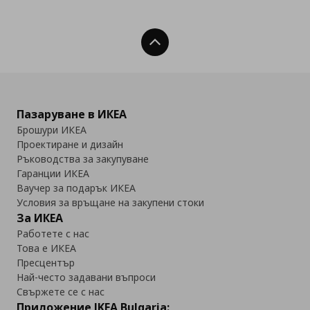
Нагоре
Пазаруване в ИКЕА
Брошури ИКЕА
Проектиране и дизайн
Ръководства за закупуване
Гаранции ИКЕА
Ваучер за подарък ИКЕА
Условия за връщане на закупени стоки
За ИКЕА
Работете с нас
Това е ИКЕА
Пресцентър
Най-често задавани въпроси
Свържете се с нас
Приложение IKEA Bulgaria: