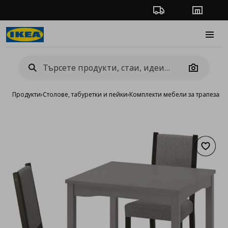
Проследяване на п
Магази
Burge
Camera
Продукти
›
Столове, табуретки и пейки
›
Комплекти мебели за трапезари
Добав