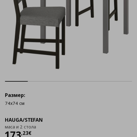
Размер:
74x74 см
HAUGA/STEFAN
маса и 2 стола
Цена
173,23 €
173
,
23
€