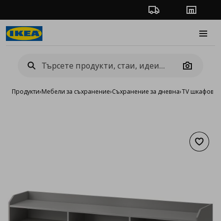
Проследяване на п
Магази
Burge
Camera
Продукти
›
Мебели за съхранение
›
Съхранение за дневна
›
TV шкафове 
Добав