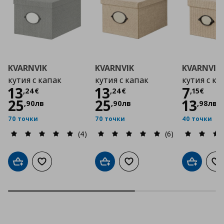
KVARNVIK
KVARNVIK
KVARNVIK
кутия с капак
кутия с капак
кутия с ка
Цена
13,24 €
Цена
13,24 €
Цена
13
13
7
,
24
€
,
24
€
,
15
€
25
25
13
,
90
лв
,
90
лв
,
98
лв
70 точки
70 точки
40 точки
(4)
(6)
Добави в кошницата
Добави към списъка с любими
Добави в кошницата
Добави към списъка с люб
Добави в
До