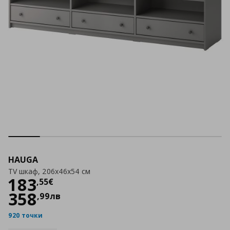
HAUGA
TV шкаф, 206x46x54 см
Цена
183,55 €
183
,
55
€
358
,
99
лв
920 точки