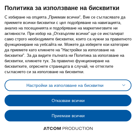
Политика за използване на бисквитки
С избиране на опцията „Приемам всички“, Вие се съгласявате да
приемете всички бисквитки с цел подобряване на навигацията,
Последвайте ни:
анализ на посещенията и подобряване на маркетинговите ни
активности. При избор на „Отхвърлям всички“ ще се инсталират
Facebook
Twitter
Youtube
Pinterest
Instagram
само строго необходимитe бисквитки, които са нужни за правилното
функциониране на уебсайта ни. Можете да изберете кои категории
да приемете като кликнете на "Настройки за използване на
бисквитки". За да видите пълната ни Политика за използване на
бисквитки, кликнете тук. За правилно функциониране на
бисквитките, опреснете страницата в случай, че оттеглите
съгласието си за използване на бисквитки.
Политика за използване на бисквитки (Cookies)
Избор на настройки за използване на бисквитки
Настройки за използване на бисквитки
Условия за ползване на ikea.bg
Обща политика за личните данни
Политика за защита на личните данни на ikea.bg
Общи условия на програма IKEA Family
Отказвам всички
Политика за защита на лични данни на програма IKEA Family
Приемам всички
© Inter-IKEA Systems B.V. 1999 - 2025