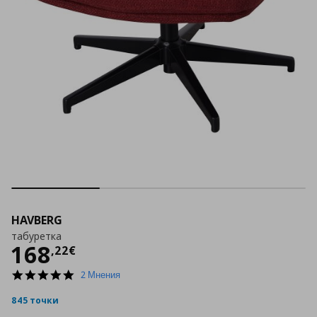
HAVBERG
табуретка
Цена
168,22 €
168
,
22
€
5.0
2 Мнения
star
rating
845 точки