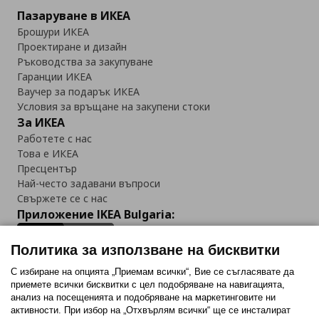
Пазаруване в ИКЕА
Брошури ИКЕА
Проектиране и дизайн
Ръководства за закупуване
Гаранции ИКЕА
Ваучер за подарък ИКЕА
Условия за връщане на закупени стоки
За ИКЕА
Работете с нас
Това е ИКЕА
Пресцентър
Най-често задавани въпроси
Свържете се с нас
Приложение IKEA Bulgaria:
Политика за използване на бисквитки
С избиране на опцията „Приемам всички“, Вие се съгласявате да
приемете всички бисквитки с цел подобряване на навигацията,
Последвайте ни:
анализ на посещенията и подобряване на маркетинговите ни
активности. При избор на „Отхвърлям всички“ ще се инсталират
Facebook
Twitter
Youtube
Pinterest
Instagram