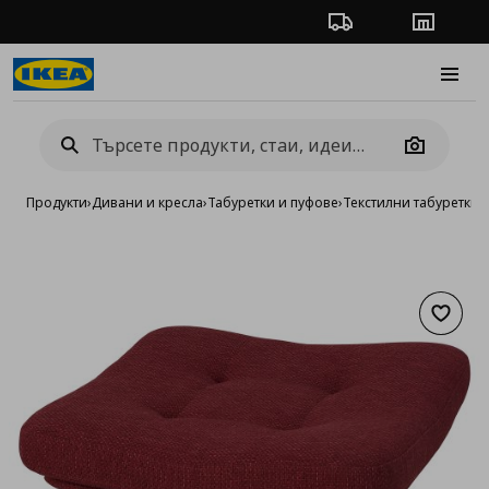
Проследяване на п
Магази
Burge
Camera
Продукти
›
Дивани и кресла
›
Табуретки и пуфове
›
Текстилни табуретки 
Добав