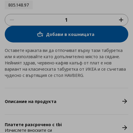
805.148.97
Добави в кошницата
Оставете краката ви да отпочиват върху тази табуретка
или я използвайте като допълнително място за сядане.
Нейният здрав, червено-кафяв калъф от плат е нов
вариант на класическата табуретка от ИКЕА и се съчетава
чудесно с въртящия се стол HAVBERG.
Описание на продукта
Платете разсрочено с tbi
Изчислете вноските си