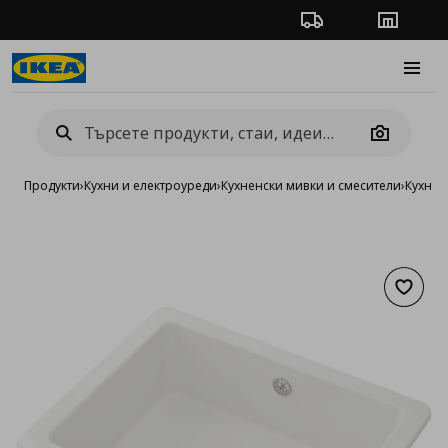
Проследяване на п
Магази
Burge
Camera
Продукти
›
Кухни и електроуреди
›
Кухненски мивки и смесители
›
Кухнен
Добав