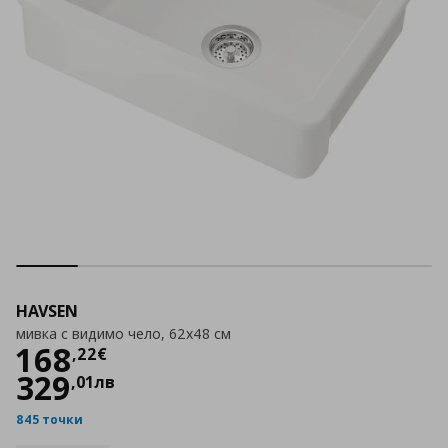
HAVSEN
мивка с видимо чело, 62x48 см
Цена
168,22 €
168
,
22
€
329
,
01
лв
845 точки