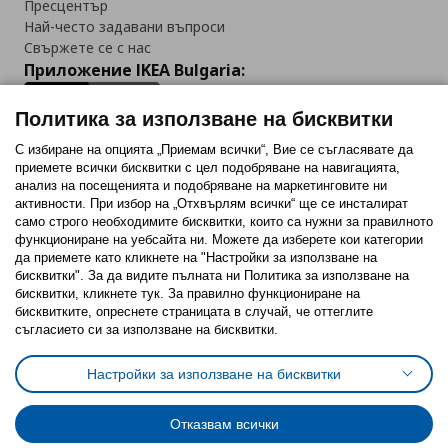
Пресцентър
Най-често задавани въпроси
Свържете се с нас
Приложение IKEA Bulgaria:
Политика за използване на бисквитки
С избиране на опцията „Приемам всички“, Вие се съгласявате да
приемете всички бисквитки с цел подобряване на навигацията,
Последвайте ни:
анализ на посещенията и подобряване на маркетинговите ни
активности. При избор на „Отхвърлям всички“ ще се инсталират
Facebook
Twitter
Youtube
Pinterest
Instagram
само строго необходимитe бисквитки, които са нужни за правилното
функциониране на уебсайта ни. Можете да изберете кои категории
да приемете като кликнете на "Настройки за използване на
бисквитки". За да видите пълната ни Политика за използване на
бисквитки, кликнете тук. За правилно функциониране на
бисквитките, опреснете страницата в случай, че оттеглите
съгласието си за използване на бисквитки.
Политика за използване на бисквитки (Cookies)
Избор на настройки за използване на бисквитки
Настройки за използване на бисквитки
Условия за ползване на ikea.bg
Обща политика за личните данни
Политика за защита на личните данни на ikea.bg
Общи условия на програма IKEA Family
Отказвам всички
Политика за защита на лични данни на програма IKEA Family