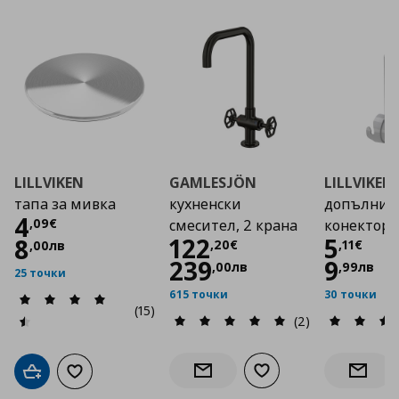
LILLVIKEN
GAMLESJÖN
LILLVIKEN
тапа за мивка
кухненски
допълнит
Цена
4,09 €
4
,
09
€
смесител, 2 крана
конектор 
Цена
122,20 €
Цена
122
5
8
,
20
€
,
11
€
,
00
лв
239
9
,
00
лв
,
99
лв
25 точки
615 точки
30 точки
(15)
(2)
Добави към списъка с
Добави в кошницата
Добави към списъка с любими
Информирай ме за наличност
Информ