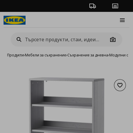
Проследяване на п
Магази
Burge
Camera
Продукти
›
Мебели за съхранение
›
Съхранение за дневна
›
Модулни сист
Добав