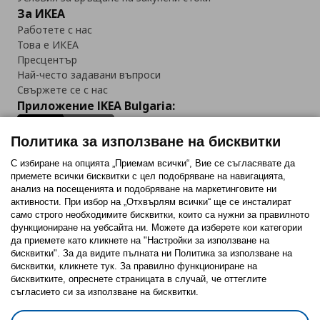
За ИКЕА
Работете с нас
Това е ИКЕА
Пресцентър
Най-често задавани въпроси
Свържете се с нас
Приложение IKEA Bulgaria:
Политика за използване на бисквитки
С избиране на опцията „Приемам всички“, Вие се съгласявате да
приемете всички бисквитки с цел подобряване на навигацията,
Последвайте ни:
анализ на посещенията и подобряване на маркетинговите ни
активности. При избор на „Отхвърлям всички“ ще се инсталират
Facebook
Twitter
Youtube
Pinterest
Instagram
само строго необходимитe бисквитки, които са нужни за правилното
функциониране на уебсайта ни. Можете да изберете кои категории
да приемете като кликнете на "Настройки за използване на
бисквитки". За да видите пълната ни Политика за използване на
бисквитки, кликнете тук. За правилно функциониране на
бисквитките, опреснете страницата в случай, че оттеглите
съгласието си за използване на бисквитки.
Политика за използване на бисквитки (Cookies)
Избор на настройки за използване на бисквитки