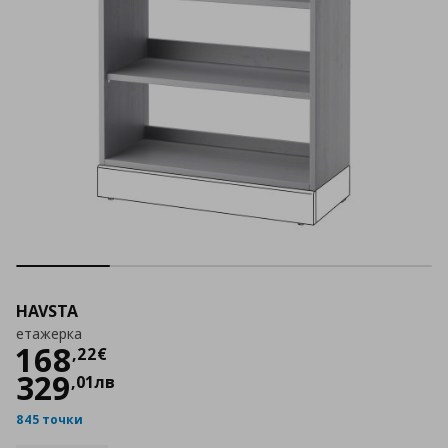
HAVSTA
етажерка
Цена
168,22 €
168
,
22
€
329
,
01
лв
845 точки