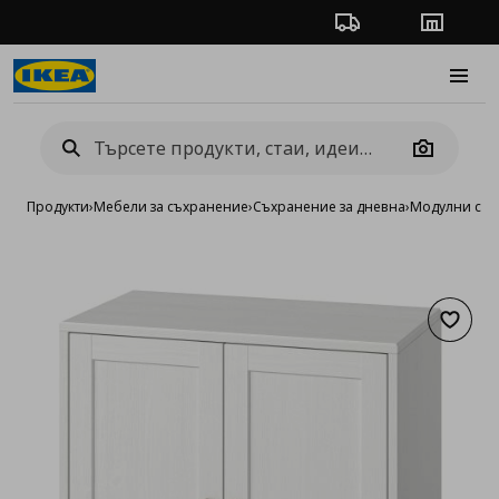
Проследяване на п
Магази
Burge
Camera
Продукти
›
Мебели за съхранение
›
Съхранение за дневна
›
Модулни сист
Добав