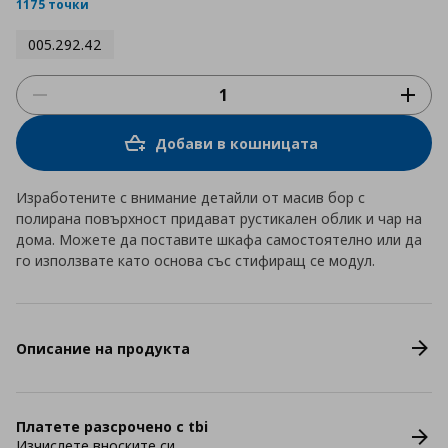
rating
1175 точки
005.292.42
Добави в кошницата
Изработените с внимание детайли от масив бор с
полирана повърхност придават рустикален облик и чар на
дома. Можете да поставите шкафа самостоятелно или да
го използвате като основа със стифиращ се модул.
Описание на продукта
Платете разсрочено с tbi
Изчислете вноските си