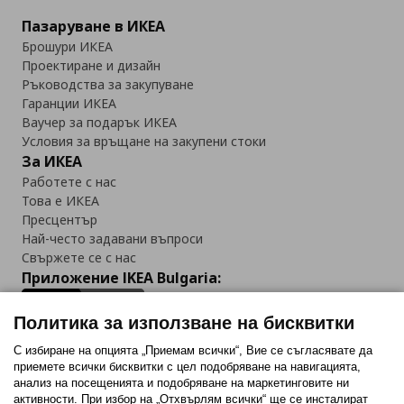
Пазаруване в ИКЕА
Брошури ИКЕА
Проектиране и дизайн
Ръководства за закупуване
Гаранции ИКЕА
Ваучер за подарък ИКЕА
Условия за връщане на закупени стоки
За ИКЕА
Работете с нас
Това е ИКЕА
Пресцентър
Най-често задавани въпроси
Свържете се с нас
Приложение IKEA Bulgaria:
Политика за използване на бисквитки
С избиране на опцията „Приемам всички“, Вие се съгласявате да
приемете всички бисквитки с цел подобряване на навигацията,
Последвайте ни:
анализ на посещенията и подобряване на маркетинговите ни
активности. При избор на „Отхвърлям всички“ ще се инсталират