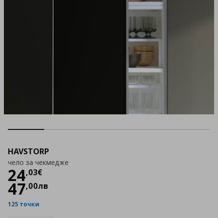
HAVSTORP
чело за чекмедже
Цена
24,03 €
24
,
03
€
47
,
00
лв
125 точки