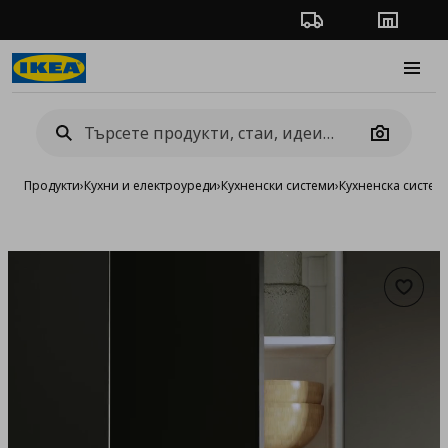
Проследяване на п
Магази
Burge
Camera
Продукти
›
Кухни и електроуреди
›
Кухненски системи
›
Кухненска систе
Добав