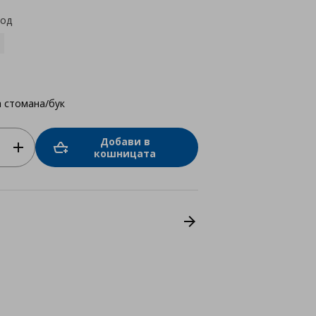
код
 стомана/бук
Добави в
кошницата