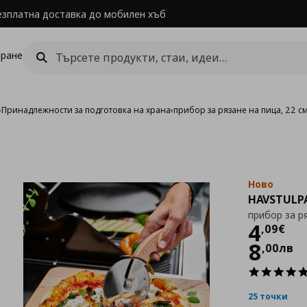
езплатна доставка до мобилен хъб
ране
›
Принадлежности за подготовка на храна
›
прибор за рязане на пица, 22 с
Ново
HAVSTULP
прибор за р
Цен
4
,
09
€
8
,
00
лв
25 точки