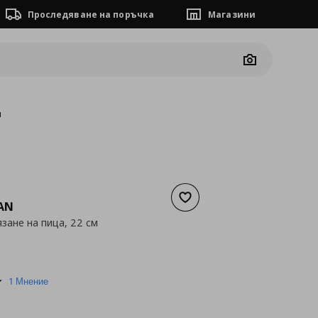
Проследяване на поръчка
Магазини
Camera
м
Добави към списъка с люб
AN
язане на пица, 22 см
а
4,09 €
5.0
1 Мнение
star
rating