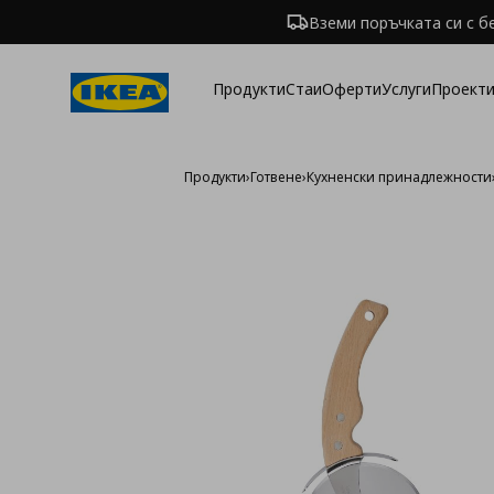
Вземи поръчката си с б
Продукти
Стаи
Оферти
Услуги
Проекти
Продукти
›
Готвене
›
Кухненски принадлежности