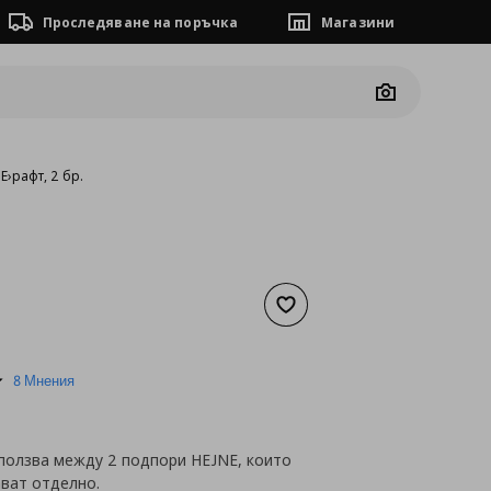
Проследяване на поръчка
Магазини
Camera
NE
›
рафт, 2 бр.
Добави към списъка с люб
а
15,34 €
5.0
8 Мнения
star
rating
зползва между 2 подпори HEJNE, които
ават отделно.