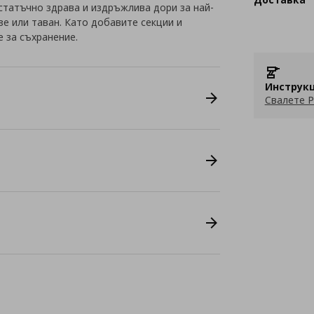
статъчно здрава и издръжлива дори за най-
е или таван. Като добавите секции и
 за съхранение.
Инструкц
Свалете P