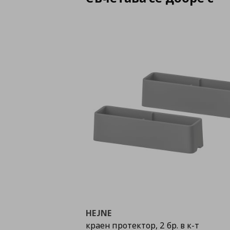
HEJNE
краен протектор, 2 бр. в к-т