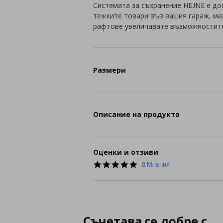
Системата за съхранение HEJNE е до
тежките товари във вашия гараж, маз
рафтове увеличавате възможностите
Размери
Описание на продукта
Оценки и отзиви
5.0
8 Мнения
star
rating
Съчетава се добре с