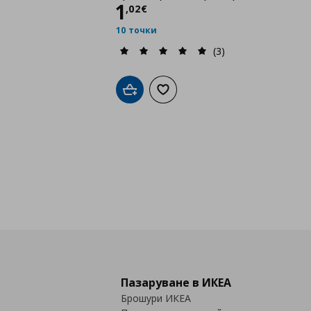
Цена
1,02 €
1
,
02
€
10 точки
(3)
Добави в кошницата
Добави към списъка с любими
Пазаруване в ИКЕА
Брошури ИКЕА