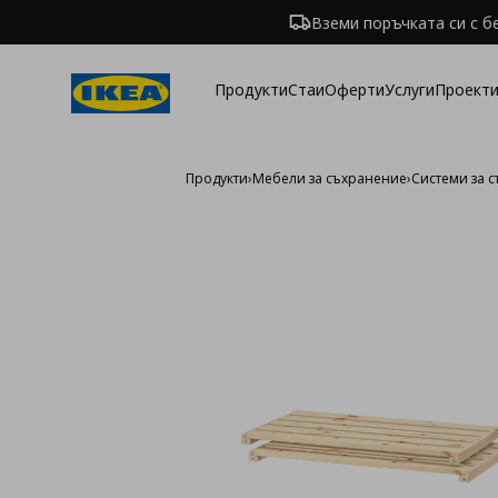
Вземи поръчката си с б
Продукти
Стаи
Оферти
Услуги
Проекти
Продукти
›
Мебели за съхранение
›
Системи за 