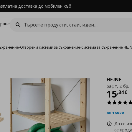
езплатна доставка до мобилен хъб
ране
съхранение
›
Отворени системи за съхранение
›
Система за съхранение HEJ
HEJNE
рафт, 2 бр.
Цен
15
,
34
€
80 точки
Да се и
се прод