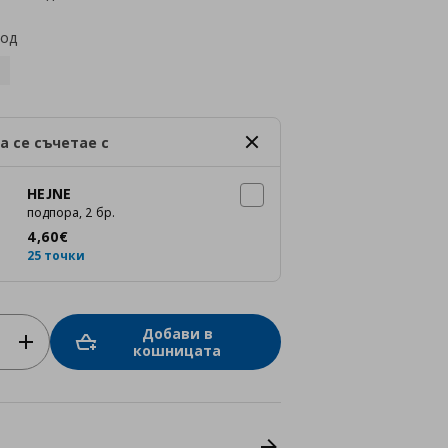
код
а се съчетае с
HEJNE
подпора, 2 бр.
Цена
4,60 €
4
,
60
€
25 точки
Добави в
кошницата