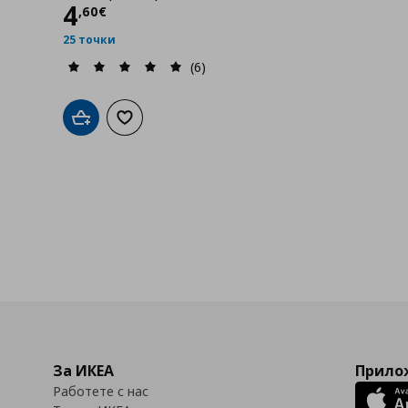
Цена
4,60 €
4
,
60
€
25 точки
(6)
Добави в кошницата
Добави към списъка с любими
За ИКЕА
Прилож
Работете с нас