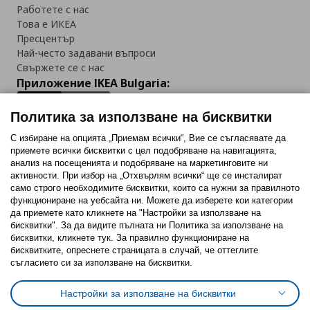
Работете с нас
Това е ИКЕА
Пресцентър
Най-често задавани въпроси
Свържете се с нас
Приложение IKEA Bulgaria:
Политика за използване на бисквитки
С избиране на опцията „Приемам всички“, Вие се съгласявате да
приемете всички бисквитки с цел подобряване на навигацията,
Последвайте ни:
анализ на посещенията и подобряване на маркетинговите ни
активности. При избор на „Отхвърлям всички“ ще се инсталират
Facebook
Twitter
Youtube
Pinterest
Instagram
само строго необходимитe бисквитки, които са нужни за правилното
функциониране на уебсайта ни. Можете да изберете кои категории
да приемете като кликнете на "Настройки за използване на
бисквитки". За да видите пълната ни Политика за използване на
бисквитки, кликнете тук. За правилно функциониране на
бисквитките, опреснете страницата в случай, че оттеглите
съгласието си за използване на бисквитки.
Политика за използване на бисквитки (Cookies)
Избор на настройки за използване на бисквитки
Настройки за използване на бисквитки
Условия за ползване на ikea.bg
Обща политика за личните данни
Политика за защита на личните данни на ikea.bg