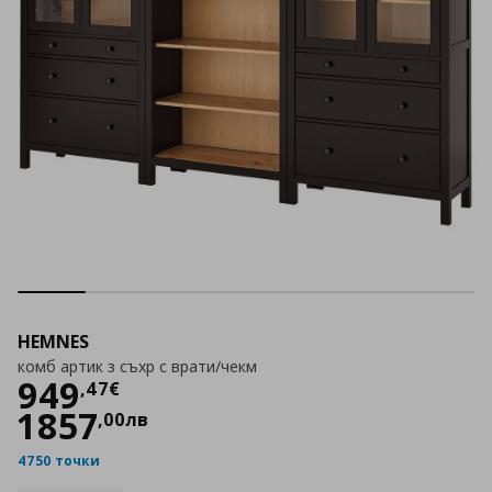
HEMNES
комб артик з съхр с врати/чекм
Цена
949,47 €
949
,
47
€
1857
,
00
лв
4750 точки