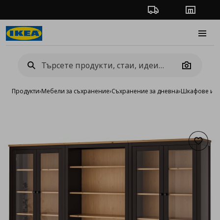
Проследяване на п
Магази
Burge
Camera
Продукти
›
Мебели за съхранение
›
Съхранение за дневна
›
Шкафове и в
Добав