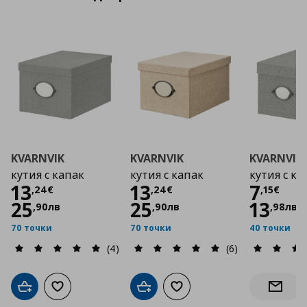
KVARNVIK
KVARNVIK
KVARNVIK
кутия с капак
кутия с капак
кутия с ка
Цена
13,24 €
Цена
13,24 €
Цена
13
13
7
,
24
€
,
24
€
,
15
€
25
25
13
,
90
лв
,
90
лв
,
98
лв
70 точки
70 точки
40 точки
(4)
(6)
Добави в кошницата
Добави към списъка с любими
Добави в кошницата
Добави към списъка с люб
Информ