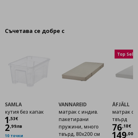
Съчетава се добре с
Top Selle
SAMLA
VANNAREID
ÅFJÄLL
кутия без капак
матрак с индив.
матрак с п
Цена
1,53 €
1
,
53
€
пакетирани
твърд
Цена
76
2
,
18
€
,
99
лв
пружини, много
149
,
00
л
твърд, 80x200 см
10 точки