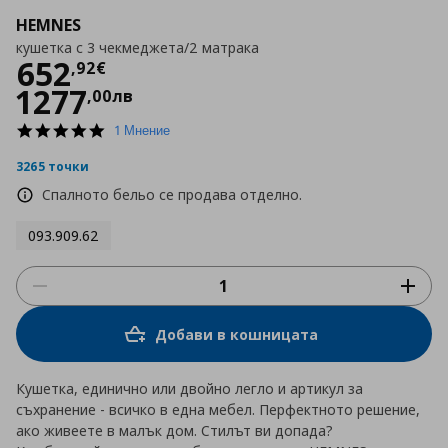
HEMNES
кушетка с 3 чекмеджета/2 матрака
Цена
652,92 €
652
,
92
€
1277
,
00
лв
5.0
1 Мнение
star
rating
3265 точки
Спалното бельо се продава отделно.
093.909.62
Добави в кошницата
Кушетка, единично или двойно легло и артикул за
съхранение - всичко в една мебел. Перфектното решение,
ако живеете в малък дом. Стилът ви допада?