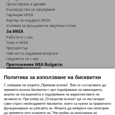
Проектиране и дизайн
Ръководства за закупуване
Гаранции ИКЕА
Ваучер за подарък ИКЕА
Условия за връщане на закупени стоки
За ИКЕА
Работете с нас
Това е ИКЕА
Пресцентър
Най-често задавани въпроси
Свържете се с нас
Приложение IKEA Bulgaria:
Политика за използване на бисквитки
С избиране на опцията „Приемам всички“, Вие се съгласявате да
приемете всички бисквитки с цел подобряване на навигацията,
Последвайте ни:
анализ на посещенията и подобряване на маркетинговите ни
активности. При избор на „Отхвърлям всички“ ще се инсталират
Facebook
Twitter
Youtube
Pinterest
Instagram
само строго необходимитe бисквитки, които са нужни за правилното
функциониране на уебсайта ни. Можете да изберете кои категории
да приемете като кликнете на "Настройки за използване на