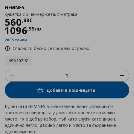
HEMNES
кушетка с 3 чекмеджета/2 матрака
Цена
560,88 €
560
,
88
€
1096
,
99
лв
2805 точки
Спалното бельо се продава отделно.
496.102.31
Добави в кошницата
Кушетката HEMNES в сиво-зелено внася спокойните
цветове на природата у дома. Ако живеете на малко
място, тя е добър избор, тъй като служи като диван,
единично легло, двойно легло и място за съхранение
едновременно.