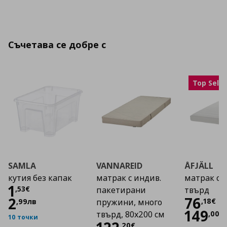
Съчетава се добре с
Top Selle
SAMLA
VANNAREID
ÅFJÄLL
кутия без капак
матрак с индив.
матрак с п
Цена
1,53 €
1
,
53
€
пакетирани
твърд
Цена
76
2
,
18
€
,
99
лв
пружини, много
149
,
00
л
твърд, 80x200 см
10 точки
,
20
€