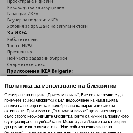
Проектиране и дизайн
Ръководства за закупуване
Гаранции ИКЕА
Ваучер за подарък ИКЕА
Условия за връщане на закупени стоки
За ИКЕА
Работете с нас
Това е ИКЕА
Пресцентър
Най-често задавани въпроси
Свържете се с нас
Приложение IKEA Bulgaria:
Политика за използване на бисквитки
С избиране на опцията „Приемам всички“, Вие се съгласявате да
приемете всички бисквитки с цел подобряване на навигацията,
Последвайте ни:
анализ на посещенията и подобряване на маркетинговите ни
активности. При избор на „Отхвърлям всички“ ще се инсталират
Facebook
Twitter
Youtube
Pinterest
Instagram
само строго необходимитe бисквитки, които са нужни за правилното
функциониране на уебсайта ни. Можете да изберете кои категории
да приемете като кликнете на "Настройки за използване на
бисквитки". За да видите пълната ни Политика за използване на