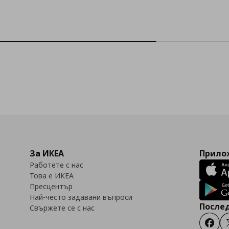
За ИКЕА
Прилож
Работете с нас
Това е ИКЕА
Пресцентър
Най-често задавани въпроси
Послед
Свържете се с нас
Faceb