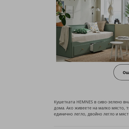
Ощ
Кушетката HEMNES в сиво-зелено вна
дома. Ако живеете на малко място, т
единично легло, двойно легло и мяс