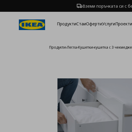
Вземи поръчката си с б
Продукти
Стаи
Оферти
Услуги
Проекти
Продукти
›
Легла
›
Кушетки
›
кушетка с 3 чекмедже