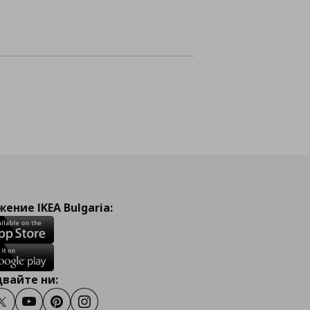
ение IKEA Bulgaria:
вайте ни:
ook
Twitter
Youtube
Pinterest
Instagram