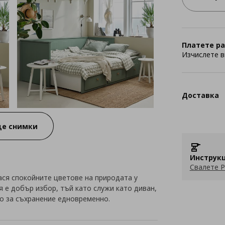
Платете ра
Изчислете в
Доставка
е снимки
Инструкц
Свалете P
ся спокойните цветове на природата у
я е добър избор, тъй като служи като диван,
то за съхранение едновременно.