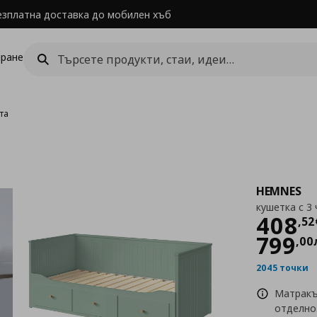
езплатна доставка до мобилен хъб
ране
та
HEMNES
кушетка с 3
Цен
408
,
52
799
,
00
2045 точки
Матракъ
отделно