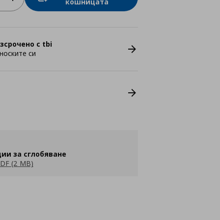
кошницата
зсрочено с tbi
носките си
ии за сглобяване
DF (2 MB)