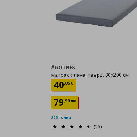
ÅGOTNES
матрак с пяна, твърд, 80x200 см
Цена
40,85 €
40
,
85
€
79
,
90
лв
205 точки
(25)