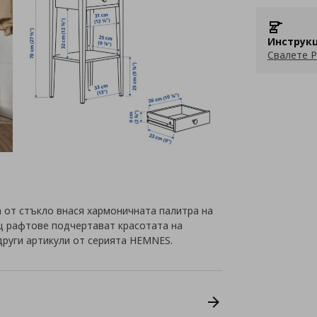
Инструкц
Свалете P
а от стъкло внася хармоничната палитра на
йц рафтове подчертават красотата на
други артикули от серията HEMNES.