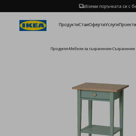
Вземи поръчката си с б
Продукти
Стаи
Оферти
Услуги
Проекти
Продукти
›
Мебели за съхранение
›
Съхранение 