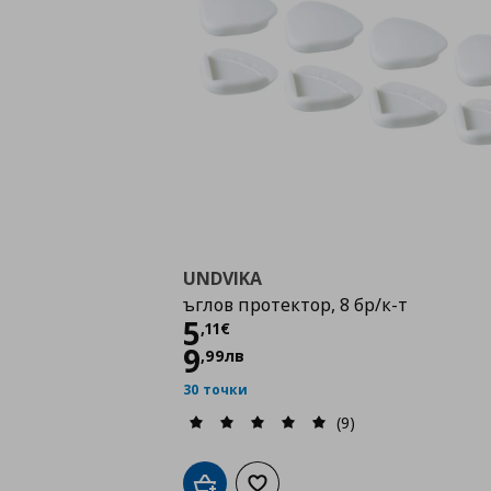
UNDVIKA
ъглов протектор, 8 бр/к-т
Цена
5,11 €
5
,
11
€
9
,
99
лв
30 точки
(9)
Добави в кошницата
Добави към списъка с любими