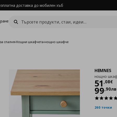
езплатна доставка до мобилен хъб
ране
за спалня
›
Нощни шкафчета
›
нощно шкафче
HEMNES
нощно шка
Цен
51
,
08
€
99
,
90
лв
260 точки