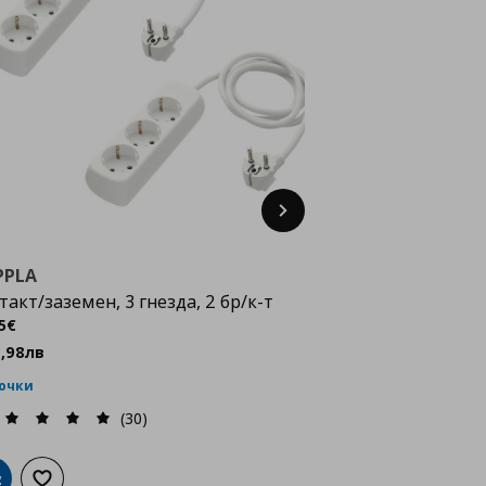
Next
PPLA
такт/заземен, 3 гнезда, 2 бр/к-т
ена
7,15 €
5
€
3
,
98
лв
точки
(30)
обави в кошницата
Добави към списъка с любими