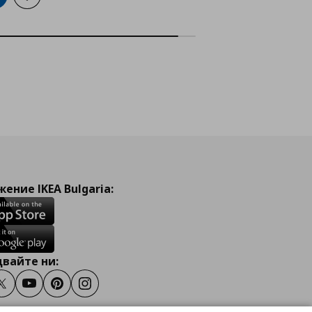
ение IKEA Bulgaria:
вайте ни:
ook
Twitter
Youtube
Pinterest
Instagram