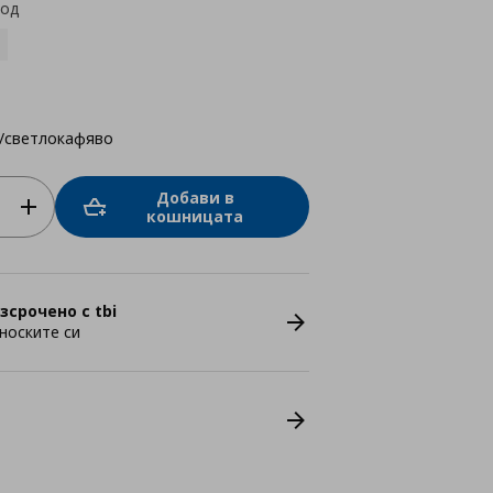
код
о/светлокафяво
Добави в
кошницата
зсрочено с tbi
носките си