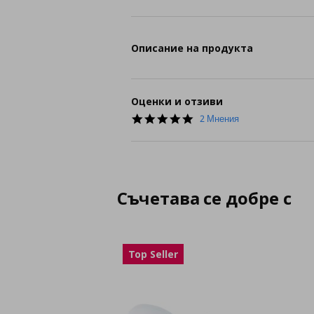
Описание на продукта
Оценки и отзиви
5.0
2 Мнения
star
rating
Съчетава се добре с
Top Seller