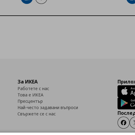
За ИКЕА
Прилож
Работете с нас
Това е ИКЕА
Пресцентър
Най-често задавани въпроси
Послед
Свържете се с нас
Faceb