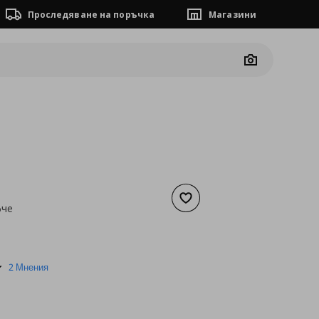
Проследяване на поръчка
Магазини
Camera
Добави към списъка с люб
фче
а
51,08 €
5.0
2 Мнения
star
rating