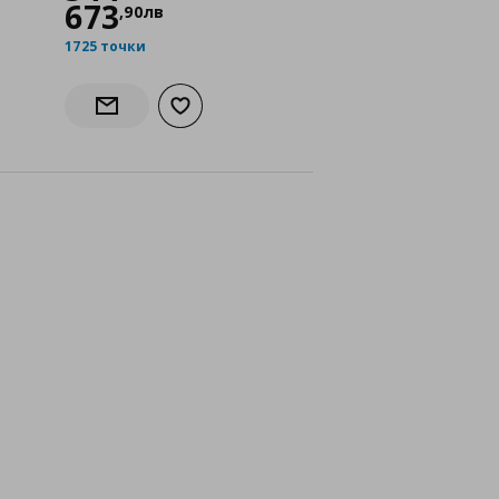
673
,
90
лв
1725 точки
исъка с любими
Добави към списъка с любими
чност
Информирай ме за наличност