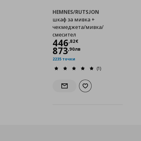
HEMNES/RUTSJON
шкаф за мивка +
чекмеджета/мивка/
смесител
Цена
446,82 €
446
,
82
€
873
,
90
лв
2235 точки
(1)
Добави към списъка с лю
Информирай ме за наличност