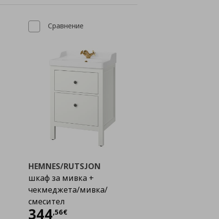
Сравнение
HEMNES/RUTSJON
шкаф за мивка +
чекмеджета/мивка/
смесител
Цена
344,56 €
344
,
56
€