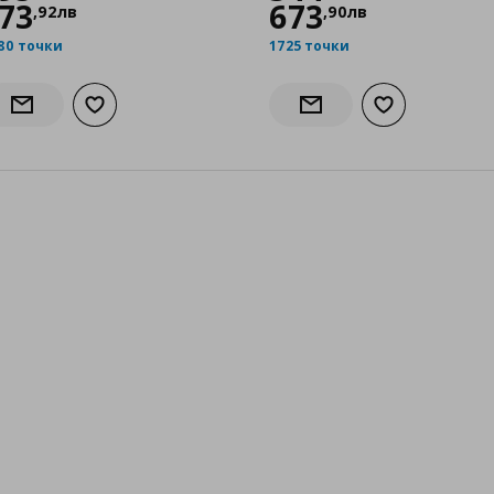
73
673
,
92
лв
,
90
лв
80 точки
1725 точки
бими
Добави към списъка с любими
Добави към сп
Информирай ме за наличност
Информирай ме за нали