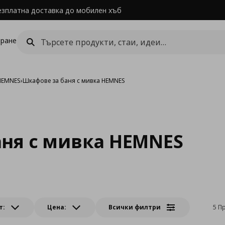
езплатна доставка до мобилен хъб
ране
HEMNES
›
Шкафове за баня с мивка HEMNES
ня с мивка HEMNES
т:
Цена:
Всички филтри
5 П