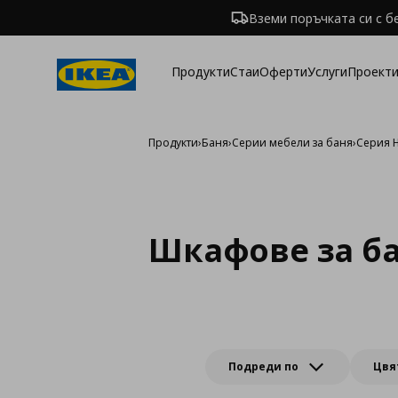
Вземи поръчката си с б
Продукти
Стаи
Оферти
Услуги
Проекти
Продукти
›
Баня
›
Серии мебели за баня
›
Серия 
Шкафове за ба
Подреди по
Цвя