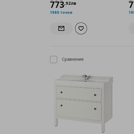
773
7
,
92
лв
1980 точки
19
Добави към списъка с лю
Информирай ме за наличност
Сравнение