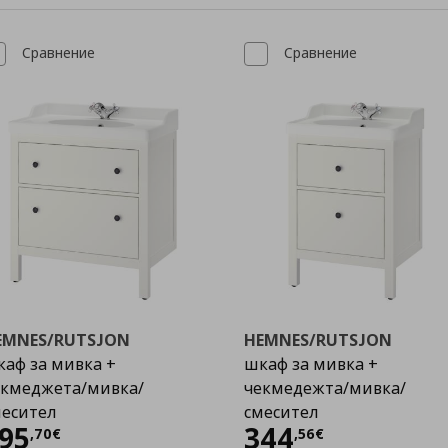
Сравнение
Сравнение
EMNES/RUTSJON
HEMNES/RUTSJON
аф за мивка +
шкаф за мивка +
екмеджета/мивка/
чекмедежта/мивка/
месител
смесител
Цена
395,70 €
Цена
344,56 €
95
344
,
70
€
,
56
€