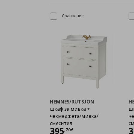
Сравнение
HEMNES/RUTSJON
H
шкаф за мивка +
шк
чекмеджета/мивка/
ч
смесител
с
Цена
395,70 €
395
3
,
70
€