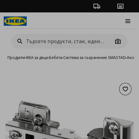
Проследяване на п
Магази
Burge
Camera
Продукти
›
IKEA за деца
›
Бебета
›
Система за съхранение SMASTAD
›
Аксес
Добав