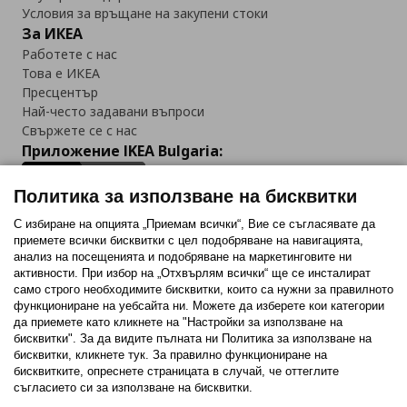
Условия за връщане на закупени стоки
За ИКЕА
Работете с нас
Това е ИКЕА
Пресцентър
Най-често задавани въпроси
Свържете се с нас
Приложение IKEA Bulgaria:
Политика за използване на бисквитки
С избиране на опцията „Приемам всички“, Вие се съгласявате да
приемете всички бисквитки с цел подобряване на навигацията,
Последвайте ни:
анализ на посещенията и подобряване на маркетинговите ни
активности. При избор на „Отхвърлям всички“ ще се инсталират
Facebook
Twitter
Youtube
Pinterest
Instagram
само строго необходимитe бисквитки, които са нужни за правилното
функциониране на уебсайта ни. Можете да изберете кои категории
да приемете като кликнете на "Настройки за използване на
бисквитки". За да видите пълната ни Политика за използване на
бисквитки, кликнете тук. За правилно функциониране на
бисквитките, опреснете страницата в случай, че оттеглите
съгласието си за използване на бисквитки.
Политика за използване на бисквитки (Cookies)