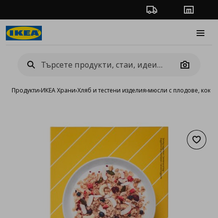
Проследяване на п
Магази
Burge
Camera
Продукти
›
ИКЕА Храни
›
Хляб и тестени изделия
›
мюсли с плодове, кокос
Добав