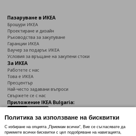
Пазаруване в ИКЕА
Брошури ИКЕА
Проектиране и дизайн
Ръководства за закупуване
Гаранции ИКЕА
Ваучер за подарък ИКЕА
Условия за връщане на закупени стоки
За ИКЕА
Работете с нас
Това е ИКЕА
Пресцентър
Най-често задавани въпроси
Свържете се с нас
Приложение IKEA Bulgaria:
Политика за използване на бисквитки
С избиране на опцията „Приемам всички“, Вие се съгласявате да
приемете всички бисквитки с цел подобряване на навигацията,
Последвайте ни: