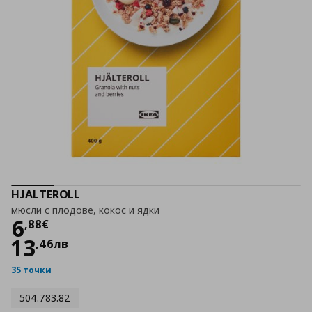
HJALTEROLL
мюсли с плодове, кокос и ядки
Цена
6,88 €
6
,
88
€
13
,
46
лв
35 точки
504.783.82