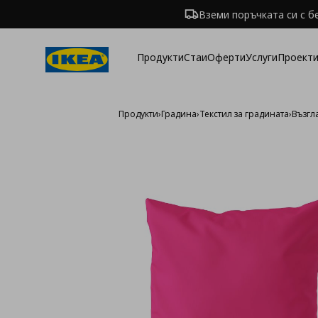
Вземи поръчката си с б
Продукти
Стаи
Оферти
Услуги
Проекти
Продукти
›
Градина
›
Текстил за градината
›
Възгл