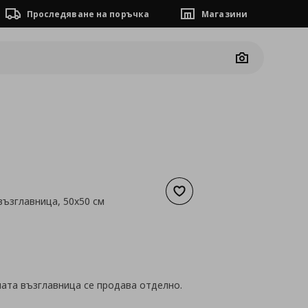
Проследяване на поръчка
Магазини
Camera
Добави към списъка с люб
възглавница, 50x50 см
а
4,09 €
ата възглавница се продава отделно.