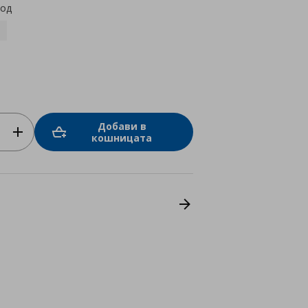
код
Добави в
кошницата