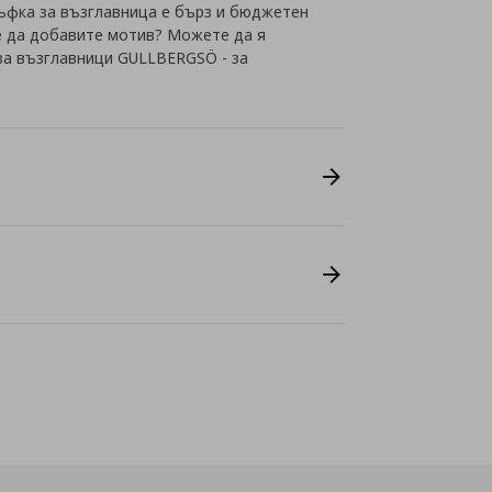
лъфка за възглавница е бърз и бюджетен
е да добавите мотив? Можете да я
за възглавници GULLBERGSÖ - за