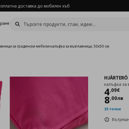
езплатна доставка до мобилен хъб
ране
авници за градински мебели
›
калъфка за възглавница, 50x50 см
HJÄRTERÖ
калъфка за 
Цен
4
,
09
€
8
,
00
лв
25 точки
Вътрешн