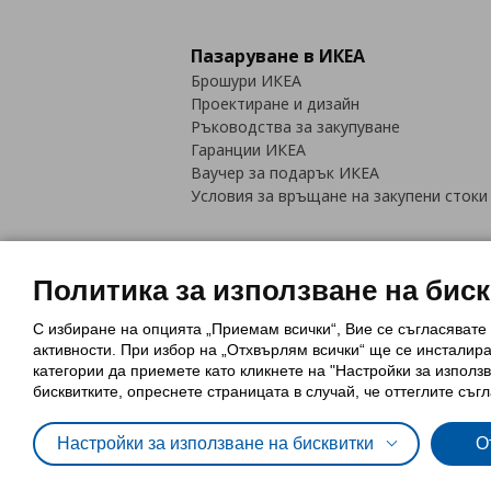
Пазаруване в ИКЕА
Брошури ИКЕА
Проектиране и дизайн
Ръководства за закупуване
Гаранции ИКЕА
Ваучер за подарък ИКЕА
Условия за връщане на закупени стоки
Политика за използване на бис
С избиране на опцията „Приемам всички“, Вие се съгласявате
Политика за използване на бискви
активности. При избор на „Отхвърлям всички“ ще се инсталир
Обща политика за личните данни
категории да приемете като кликнете на "Настройки за използв
Политика за защита на лични данн
бисквитките, опреснете страницата в случай, че оттеглите съгл
Настройки за използване на бисквитки
О
© Inter-IKEA Systems B.V. 1999 - 2025