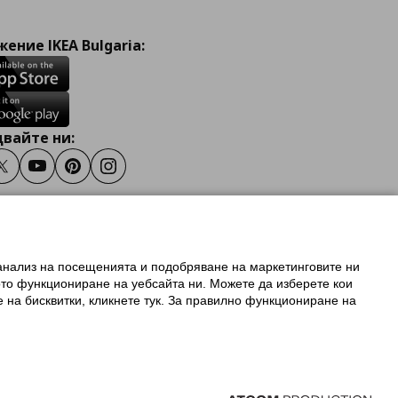
ение IKEA Bulgaria:
вайте ни:
ook
Twitter
Youtube
Pinterest
Instagram
 анализ на посещенията и подобряване на маркетинговите ни
олзване на ikea.bg
ото функциониране на уебсайта ни. Можете да изберете кои
 IKEA Family
е на бисквитки, кликнете тук. За правилно функциониране на