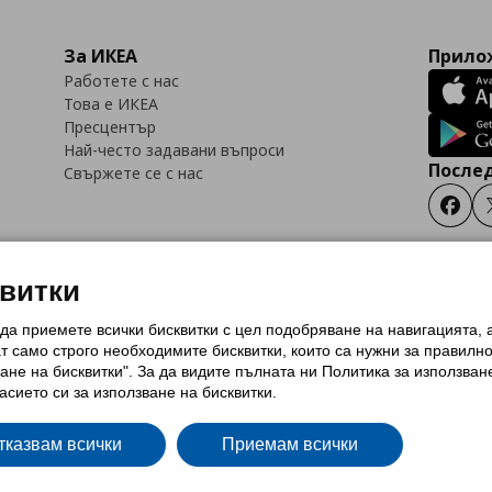
За ИКЕА
Прилож
Работете с нас
Това е ИКЕА
Пресцентър
Най-често задавани въпроси
Послед
Свържете се с нас
Faceb
квитки
 да приемете всички бисквитки с цел подобряване на навигацията,
тки (Cookies)
Избор на настройки за използване на бисквитки
Условия за п
ат само строго необходимитe бисквитки, които са нужни за правилн
Политика за защита на личните данни на ikea.bg
Общи условия на програма
ане на бисквитки". За да видите пълната ни Политика за използван
и на програма IKEA Family
асието си за използване на бисквитки.
тказвам всички
Приемам всички