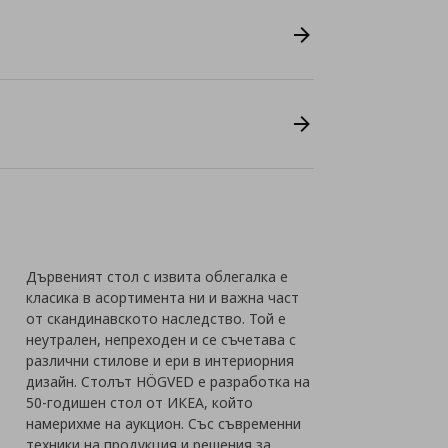
Дървеният стол с извита облегалка е
класика в асортимента ни и важна част
от скандинавското наследство. Той е
неутрален, непреходен и се съчетава с
различни стилове и ери в интериорния
дизайн. Столът HÖGVED е разработка на
50-годишен стол от ИКЕА, който
намерихме на аукцион. Със съвременни
техники на продукция и решения за