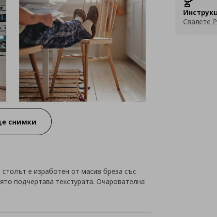
Инструкц
Свалете P
е снимки
 столът е изработен от масив бреза със
оято подчертава текстурата. Очарователна