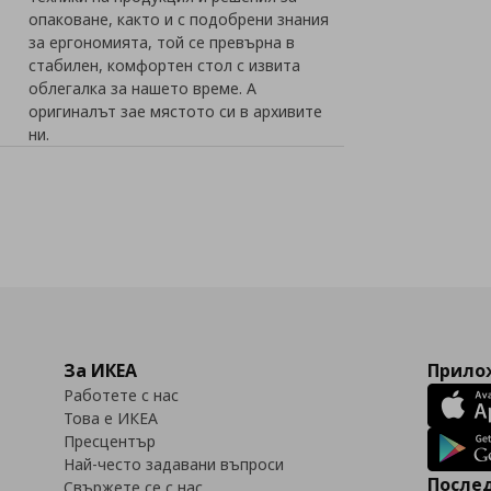
опаковане, както и с подобрени знания
за ергономията, той се превърна в
стабилен, комфортен стол с извита
облегалка за нашето време. А
оригиналът зае мястото си в архивите
ни.
За ИКЕА
Прилож
Работете с нас
Това е ИКЕА
Пресцентър
Най-често задавани въпроси
Послед
Свържете се с нас