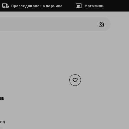
Проследяване на поръчка
Магазини
Camera
Добави към списъка с люб
а
91,52 €
лв
код