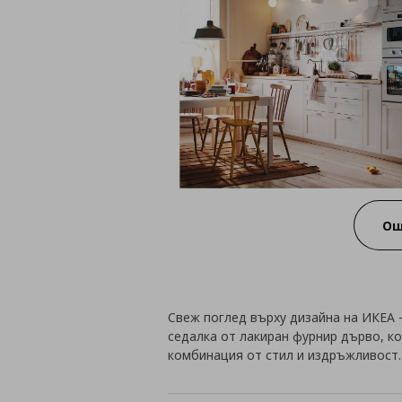
Ощ
Свеж поглед върху дизайна на ИКЕА -
седалка от лакиран фурнир дърво, к
комбинация от стил и издръжливост.