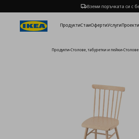
Вземи поръчката си с б
Продукти
Стаи
Оферти
Услуги
Проекти
Продукти
›
Столове, табуретки и пейки
›
Столове