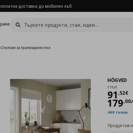
езплатна доставка до мобилен хъб
ране
›
Столове за трапезария
›
стол
HÖGVED
стол
Цен
91
,
52
€
179
,
00
460 точки
Продуктов 