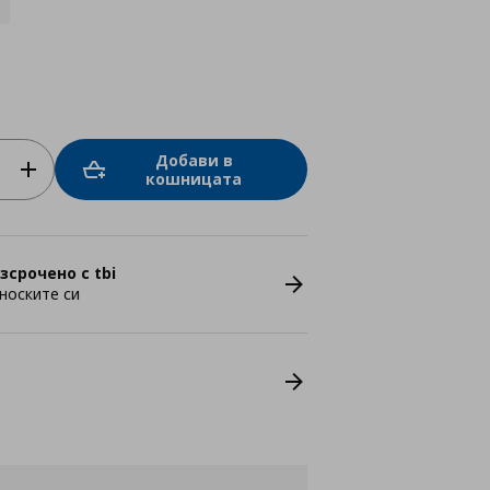
Добави в
кошницата
зсрочено с tbi
носките си