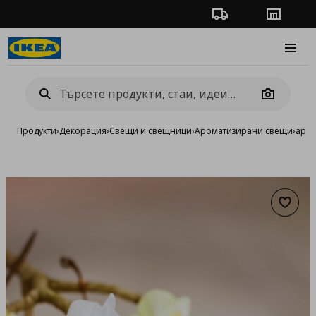
Проследяване на п
Магази
Burge
Camera
Продукти
›
Декорация
›
Свещи и свещници
›
Ароматизирани свещи
›
аром
Добав