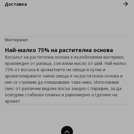
Доставка
Материал
Най-малко 75% на растителна основа
Восъкът на растителна основа е възобновяем материал,
произведен от рапица, соя и/или масло от ший. Най-малко
75% от восъка в ароматните ни свещи в кутии и
ароматизираните чаени свещи е на растителна основа и
ние се стремим да повишаваме това ниво. Използваме
смес от различни видове восък заедно с парафин, за да
осигурим стабилен пламък и равномерно отделяне на
аромат.
Нагоре