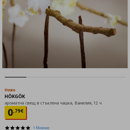
Ново
HÖKGÖK
ароматна свещ в стъклена чашка, Ванилия, 12 ч.
Цена
0,79 €
0
,
79
€
5.0
1 Мнение