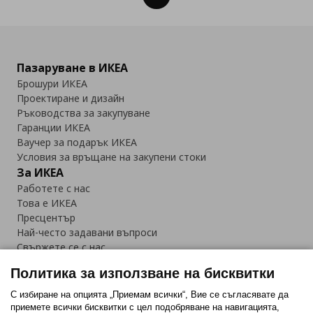
Пазаруване в ИКЕА
Брошури ИКЕА
Проектиране и дизайн
Ръководства за закупуване
Гаранции ИКЕА
Ваучер за подарък ИКЕА
Условия за връщане на закупени стоки
За ИКЕА
Работете с нас
Това е ИКЕА
Пресцентър
Най-често задавани въпроси
Свържете се с нас
Приложение IKEA Bulgaria:
Политика за използване на бисквитки
С избиране на опцията „Приемам всички“, Вие се съгласявате да
приемете всички бисквитки с цел подобряване на навигацията,