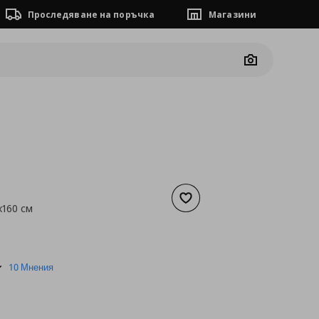
Проследяване на поръчка
Магазини
Camera
Добави към списъка с люб
x160 см
а
6,64 €
4.9
10 Мнения
star
rating