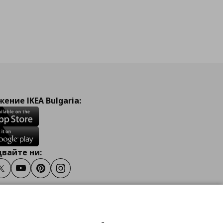
ение IKEA Bulgaria:
вайте ни:
ook
Twitter
Youtube
Pinterest
Instagram