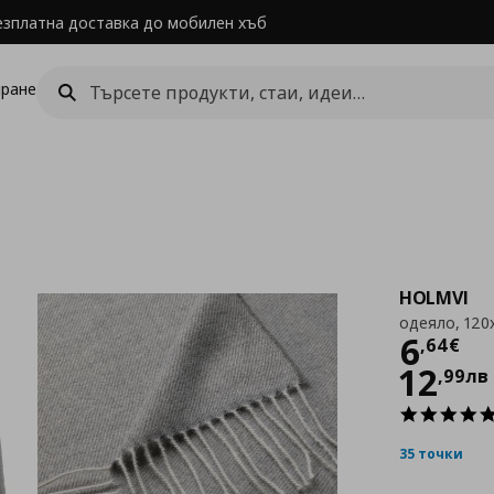
езплатна доставка до мобилен хъб
ране
HOLMVI
одеяло, 120
Цен
6
,
64
€
12
,
99
лв
35 точки