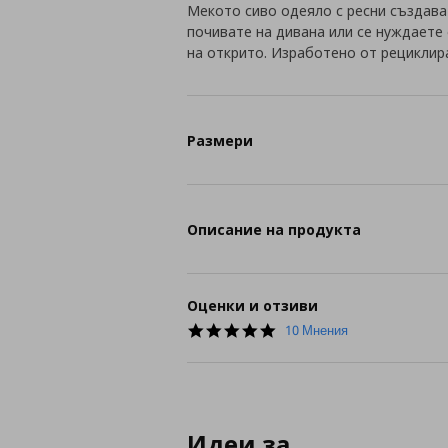
Мекото сиво одеяло с ресни създава
почивате на дивана или се нуждаете
на открито. Изработено от рециклир
Размери
Описание на продукта
Оценки и отзиви
4.9
10 Мнения
star
rating
Идеи за