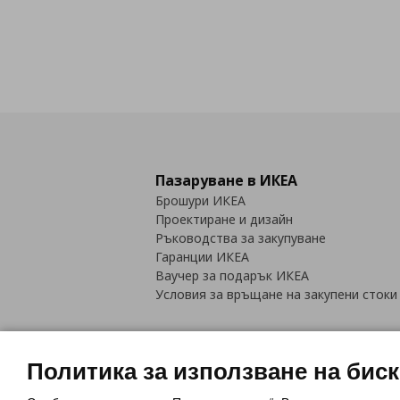
Пазаруване в ИКЕА
Брошури ИКЕА
Проектиране и дизайн
Ръководства за закупуване
Гаранции ИКЕА
Ваучер за подарък ИКЕА
Условия за връщане на закупени стоки
Политика за използване на бис