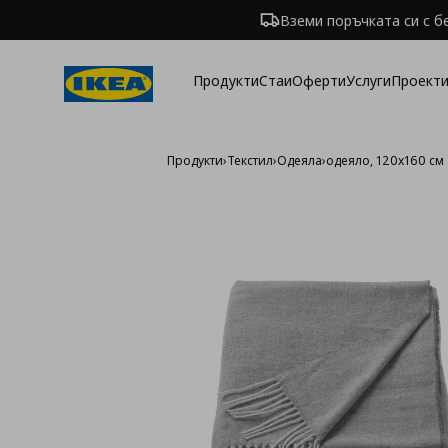
Вземи поръчката си с б
Продукти
Стаи
Оферти
Услуги
Проекти
Продукти
›
Текстил
›
Одеяла
›
одеяло, 120x160 см