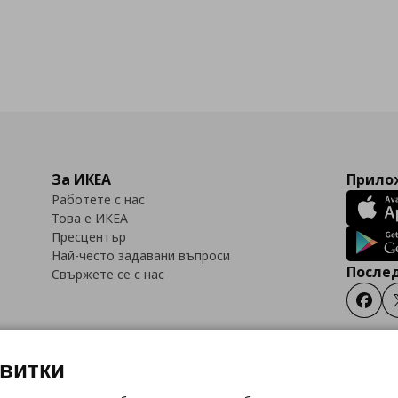
За ИКЕА
Прилож
Работете с нас
Това е ИКЕА
Пресцентър
Най-често задавани въпроси
Послед
Свържете се с нас
Faceb
квитки