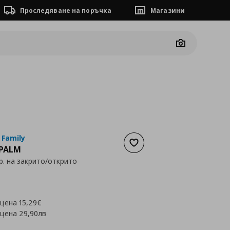
Проследяване на поръчка
Магазини
Camera
 Family
Добави към списъка с люб
PALM
р. на закрито/открито
а
9,17 €
 цена
15,29€
 цена
29,90лв