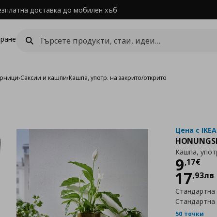
езплатна доставка до мобилен хъб
ране
арници
›
Саксии и кашпи
›
Кашпа, употр. на закрито/открито
Цена с IKEA
HONUNGS
Кашпа, упот
Цен
9
,
17
€
17
,
93
лв
Стандартна
Стандартна
50 точки