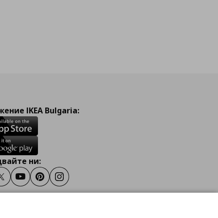
ение IKEA Bulgaria:
вайте ни:
ook
Twitter
Youtube
Pinterest
Instagram