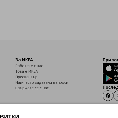
За ИКЕА
Прилож
Работете с нас
Това е ИКЕА
Пресцентър
Най-често задавани въпроси
Послед
Свържете се с нас
Faceb
квитки