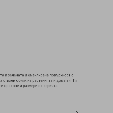
та и зелената ѝ емайлирана повърхност с
 стилен облик на растенията и дома ви. Тя
уги цветове и размери от серията