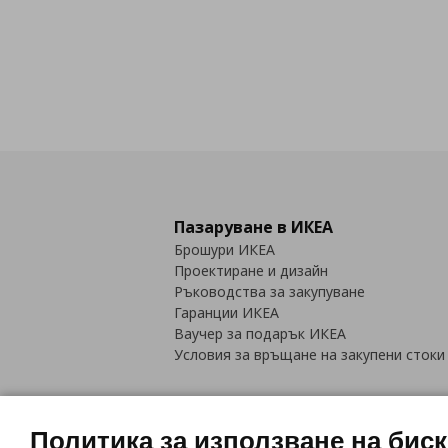
Пазаруване в ИКЕА
Брошури ИКЕА
Проектиране и дизайн
Ръководства за закупуване
Гаранции ИКЕА
Ваучер за подарък ИКЕА
Условия за връщане на закупени стоки
Политика за използване на бис