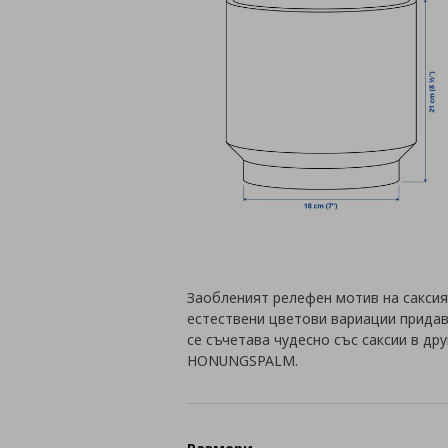
Заобленият релефен мотив на саксия
естествени цветови вариации придава
се съчетава чудесно със саксии в др
HONUNGSPALM.