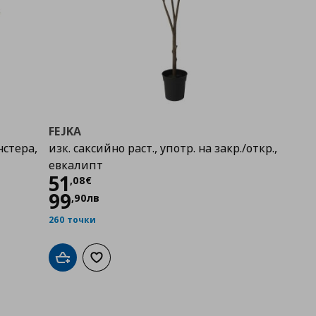
FEJKA
нстера,
изк. саксийно раст., употр. на закр./откр.,
евкалипт
Цена
51,08 €
51
,
08
€
99
,
90
лв
260 точки
Добави в кошницата
Добави към списъка с любими
бими