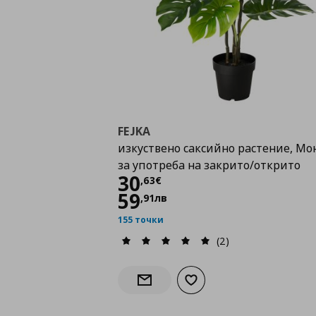
FEJKA
изкуствено саксийно растение, Мо
за употреба на закрито/открито
Цена
30,63 €
30
,
63
€
59
,
91
лв
155 точки
(2)
Добави към списъка с лю
Информирай ме за наличност