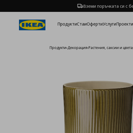
Вземи поръчката си с б
Продукти
Стаи
Оферти
Услуги
Проекти
Продукти
›
Декорация
›
Растения, саксии и цвет