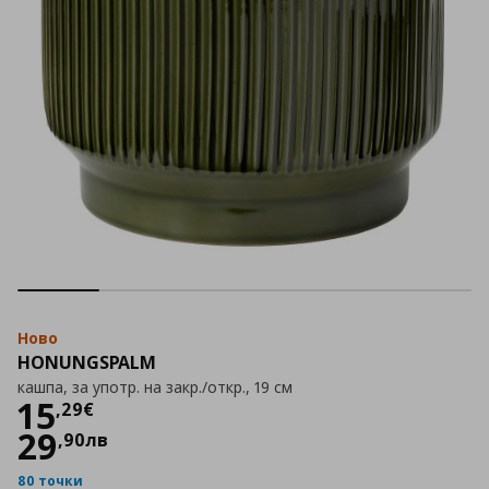
Ново
HONUNGSPALM
кашпа, за употр. на закр./откр., 19 см
Цена
15,29 €
15
,
29
€
29
,
90
лв
80 точки