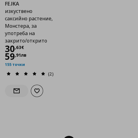
FEJKA
изкуствено
саксийно растение,
Монстера, за
употреба на
закрито/открито
Цена
30,63 €
30
,
63
€
59
,
91
лв
155 точки
(2)
Добави към списъка с любими
Информирай ме за наличност