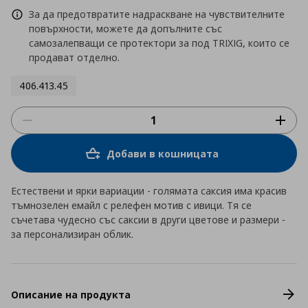
За да предотвратите надраскване на чувствителните
повърхности, можете да допълните със
самозалепващи се протектори за под TRIXIG, които се
продават отделно.
406.413.45
Добави в кошницата
Естествени и ярки вариации - голямата саксия има красив
тъмнозелен емайл с релефен мотив с ивици. Тя се
съчетава чудесно със саксии в други цветове и размери -
за персонализиран облик.
Описание на продукта