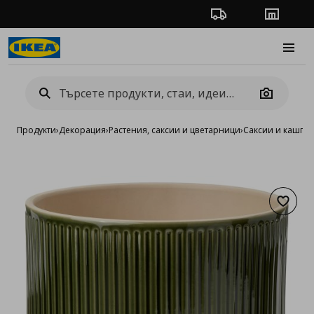
Проследяване на п
Магази
Burge
Camera
Продукти
›
Декорация
›
Растения, саксии и цветарници
›
Саксии и кашпи
›
Добав