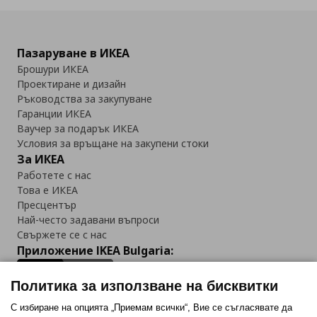
Пазаруване в ИКЕА
Брошури ИКЕА
Проектиране и дизайн
Ръководства за закупуване
Гаранции ИКЕА
Ваучер за подарък ИКЕА
Условия за връщане на закупени стоки
За ИКЕА
Работете с нас
Това е ИКЕА
Пресцентър
Най-често задавани въпроси
Свържете се с нас
Приложение IKEA Bulgaria:
Политика за използване на бисквитки
С избиране на опцията „Приемам всички“, Вие се съгласявате да