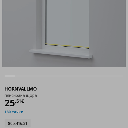
HORNVALLMO
плисирана щора
Цена
25,51 €
25
,
51
€
130 точки
805.416.31