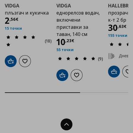
VIDGA
VIDGA
HALLEBRA
плъзгач и кукичка
еднорелсов водач,
прозрачни
Цена
2,56 €
2
,
56
€
включени
к-т 2 бр
Цена
30
,
63
€
приставки за
15 точки
таван, 140 см
155 точки
Цена
10,23 €
10
,
23
€
(18)
55 точки
Дневна
(9)
Добави в кошницата
Добави към списъка с любими
Добави в
До
Добави в кошницата
Добави към списъка с люб
Нагоре