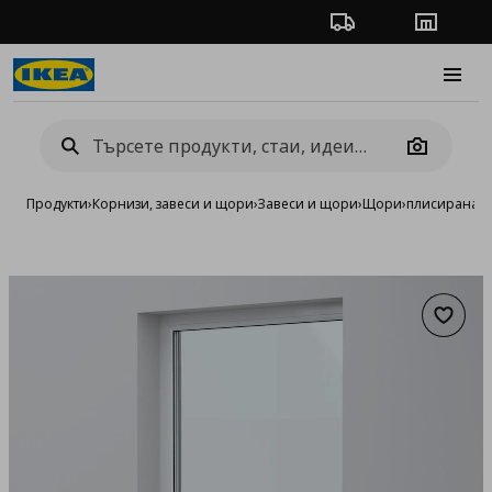
Проследяване на п
Магази
Burge
Camera
Продукти
›
Корнизи, завеси и щори
›
Завеси и щори
›
Щори
›
плисирана 
Добав