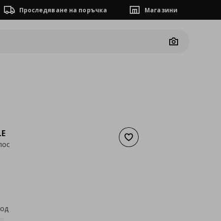
Проследяване на поръчка
Магазини
Camera
LE
Добави към списъка с люб
лос
а
8,18 €
код