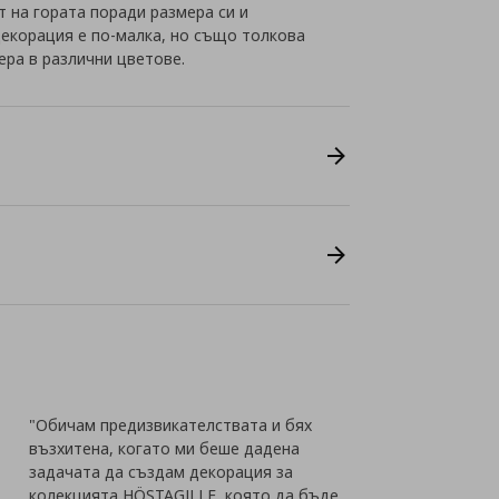
т на гората поради размера си и
декорация е по-малка, но също толкова
ера в различни цветове.
"Обичам предизвикателствата и бях
възхитена, когато ми беше дадена
задачата да създам декорация за
колекцията HÖSTAGILLE, която да бъде