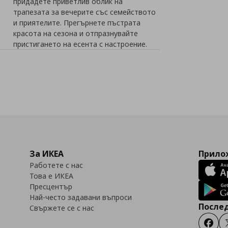
придадете приветлив облик на
трапезата за вечерите със семейството
и приятелите. Прегърнете пъстрата
красота на сезона и отпразнувайте
пристигането на есента с настроение.
За ИКЕА
Прилож
Работете с нас
Това е ИКЕА
Пресцентър
Най-често задавани въпроси
Послед
Свържете се с нас
Faceb