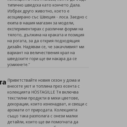
типично шведска като кончето Дала.
Избрах друго животно, което е
асоциирано със Швеция - лоса. Заедно с
екипа в нашия магазин за модели,
експериментирах с различни форми на
тялото, дължина на краката и позиция
на рогата, за да открия подходящия
дизайн. Надявам се, че закачливият ми
вариант на величествения крал на
шведските гори ще ви накара да се
усмихнете."
та
Приветствайте новия сезон у дома и
внесете уют и топлина през есента с
колекцията HÖSTAGILLE Тя включва
текстилни продукти в меки цветове,
декорации, които изненадват, и свещи с
аромати от природата. Колекцията
също така разполага с онези малки
детайли, които ще ви помогната да