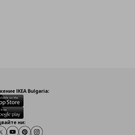
ение IKEA Bulgaria:
вайте ни:
ook
Twitter
Youtube
Pinterest
Instagram