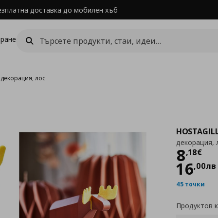
езплатна доставка до мобилен хъб
ране
›
декорация, лос
HOSTAGIL
декорация, 
Цен
8
,
18
€
16
,
00
лв
45 точки
Продуктов 