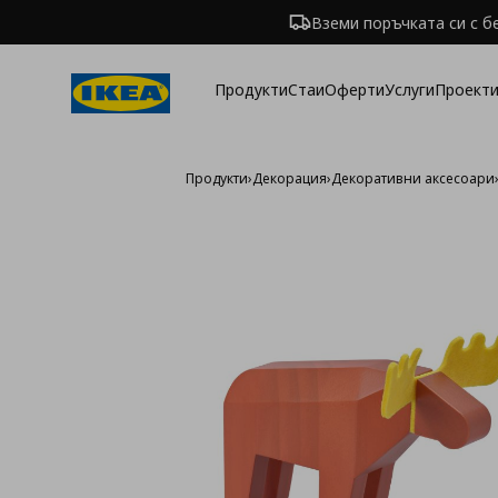
Вземи поръчката си с б
Продукти
Стаи
Оферти
Услуги
Проекти
Продукти
›
Декорация
›
Декоративни аксесоари