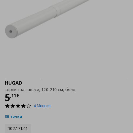
HUGAD
корниз за завеси, 120-210 см, бяло
Цена
5,11 €
5
,
11
€
3.8
4 Мнения
star
rating
30 точки
102.171.41