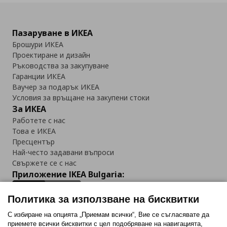
Пазаруване в ИКЕА
Брошури ИКЕА
Проектиране и дизайн
Ръководства за закупуване
Гаранции ИКЕА
Ваучер за подарък ИКЕА
Условия за връщане на закупени стоки
За ИКЕА
Работете с нас
Това е ИКЕА
Пресцентър
Най-често задавани въпроси
Свържете се с нас
Приложение IKEA Bulgaria:
Политика за използване на бисквитки
С избиране на опцията „Приемам всички“, Вие се съгласявате да
приемете всички бисквитки с цел подобряване на навигацията,
Последвайте ни: