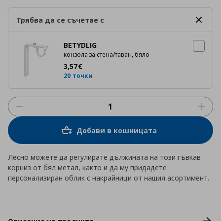
Трябва да се съчетае с
BETYDLIG
конзола за стена/таван, бяло
Цена
3,57 €
3
,
57
€
20 точки
Добави в кошницата
Лесно можете да регулирате дължината на този гъвкав
корниз от бял метал, както и да му придадете
персонализиран облик с накрайници от нашия асортимент.