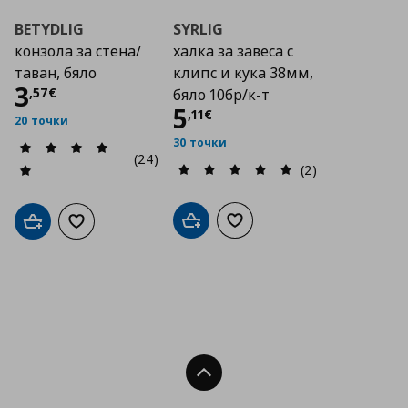
BETYDLIG
SYRLIG
конзола за стена/
халка за завеса с
таван, бяло
клипс и кука 38мм,
Цена
3,57 €
3
,
57
€
бяло 10бр/к-т
Цена
5,11 €
5
,
11
€
20 точки
30 точки
(24)
(2)
Добави в кошницата
Добави към списъка с люб
Добави в кошницата
Добави към списъка с любими
Нагоре