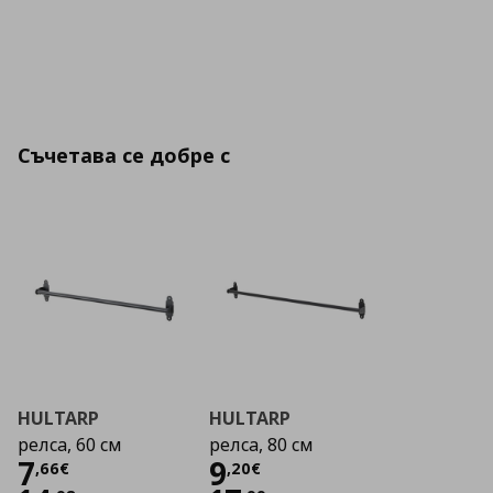
Съчетава се добре с
HULTARP
HULTARP
релса, 60 см
релса, 80 см
Цена
7,66 €
Цена
9,20 €
7
9
,
66
€
,
20
€