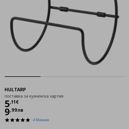
HULTARP
поставка за кухненска хартия
Цена
5,11 €
5
,
11
€
9
,
99
лв
5.0
4 Мнения
star