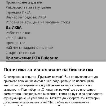
Проектиране и дизайн
Ръководства за закупуване
Гаранции ИКЕА
Ваучер за подарък ИКЕА
Условия за връщане на закупени стоки
За ИКЕА
Работете с нас
Това е ИКЕА
Пресцентър
Най-често задавани въпроси
Свържете се с нас
Приложение IKEA Bulgaria:
Политика за използване на бисквитки
С избиране на опцията „Приемам всички“, Вие се съгласявате да
приемете всички бисквитки с цел подобряване на навигацията,
Последвайте ни:
анализ на посещенията и подобряване на маркетинговите ни
активности. При избор на „Отхвърлям всички“ ще се инсталират
Facebook
Twitter
Youtube
Pinterest
Instagram
само строго необходимитe бисквитки, които са нужни за правилното
функциониране на уебсайта ни. Можете да изберете кои категории
да приемете като кликнете на "Настройки за използване на