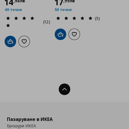
14
17
,
98
лв
,
99
лв
40 точки
50 точки
(5)
(12)
Добави в кошницата
Добави към списъка с люб
Добави в кошницата
Добави към списъка с любими
Нагоре
Пазаруване в ИКЕА
Брошури ИКЕА