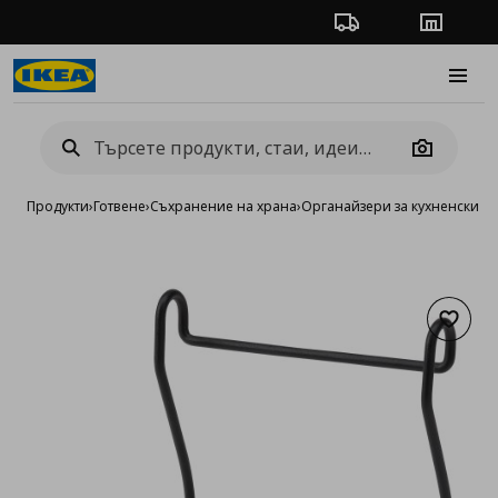
Проследяване на п
Магази
Burge
Camera
Продукти
›
Готвене
›
Съхранение на храна
›
Органайзери за кухненски 
Добав