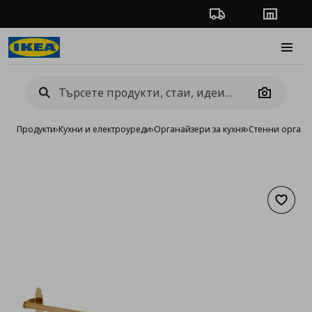
Проследяване на п
Магази
Burge
Camera
Продукти
›
Кухни и електроуреди
›
Органайзери за кухня
›
Стенни органа
Добав