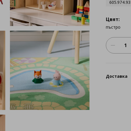
605.974.93
Цвят:
пъстро
Доставка