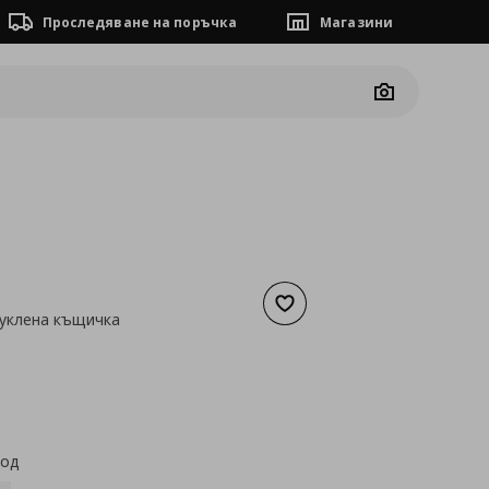
Проследяване на поръчка
Магазини
Camera
Добави към списъка с люб
куклена къщичка
а
15,29 €
код