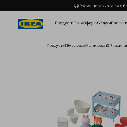
Вземи поръчката си с б
Продукти
Стаи
Оферти
Услуги
Проекти
Продукти
›
IKEA за деца
›
Малки деца (3-7 години)