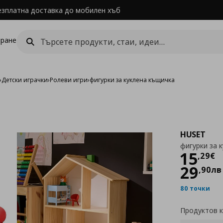
езплатна доставка до мобилен хъб
ране
›
Детски играчки
›
Ролеви игри
›
фигурки за куклена къщичка
HUSET
фигурки за 
Цен
15
,
29
€
29
,
90
лв
80 точки
Продуктов 