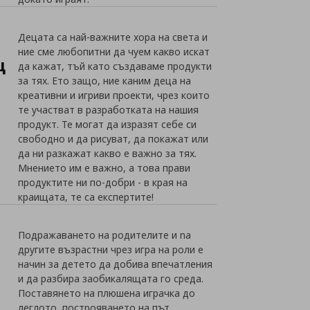
Децата са най-важните хора на света и
ние сме любопитни да чуем какво искат
щ
да кажат, тъй като създаваме продукти
за тях. Ето защо, ние каним деца на
креативни и игриви проекти, чрез които
те участват в разработката на нашия
продукт. Те могат да изразят себе си
свободно и да рисуват, да покажат или
да ни разкажат какво е важно за тях.
Мнението им е важно, а това прави
продуктите ни по-добри - в края на
краищата, те са експертите!
Подражаването на родителите и na
другите възрастни чрез игра на роли е
начин за детето да добива впечатления
и да разбира заобикалящата го среда.
Поставянето на плюшена играчка до
леглото, построяването на път,