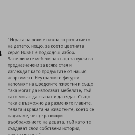
"Играта на роли е важна за развитието
на детето, нещо, за което цветната
д
серия HUSET е подходящ избор.
Закачливите мебели за къща за кукли са
предназначени за всяка стая и
изглеждат като продуктите от нашия
асортимент. Неутралните фигурки
напомнят на шведските животни и също
така могат да използват мебелите, тъй
като могат да стават и да сядат. Също
така е възможно да разменяте главите,
телата и краката на животните, което се
надяваме, че ще развихри
въображението на децата, тъй като те
създават свои собствени истории,
докато играят."