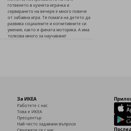
готвенето в кухнята-играчка и
сервирането на вечеря е много повече
от забавна игра. Тя помага на детето да
развива социалните и когнитивните си
умения, както и фината моторика. А има
толкова много за научаване!
За ИКЕА
Прилож
Работете с нас
Това е ИКЕА
Пресцентър
Най-често задавани въпроси
Послед
Свържете се с нас