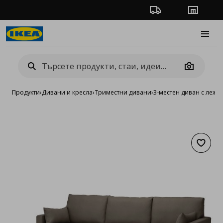
Проследяване на п
Магази
Burge
Camera
Продукти
›
Дивани и кресла
›
Триместни дивани
›
3-местен диван с лежа
Добав