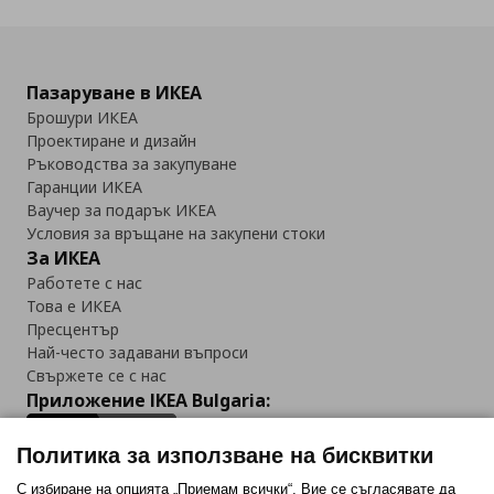
Пазаруване в ИКЕА
Брошури ИКЕА
Проектиране и дизайн
Ръководства за закупуване
Гаранции ИКЕА
Ваучер за подарък ИКЕА
Условия за връщане на закупени стоки
За ИКЕА
Работете с нас
Това е ИКЕА
Пресцентър
Най-често задавани въпроси
Свържете се с нас
Приложение IKEA Bulgaria:
Политика за използване на бисквитки
С избиране на опцията „Приемам всички“, Вие се съгласявате да