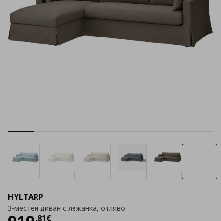
HYLTARP
3-местен диван с лежанка, отляво
Цена
919,81 €
919
,
81
€