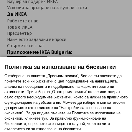
Ваучер за подарък ИКЕА
Условия за връщане на закупени стоки
За ИКЕА
Работете с нас
Това е ИКЕА
Пресцентър
Най-често задавани въпроси
Свържете се с нас
Приложение IKEA Bulgaria:
Политика за използване на бисквитки
С избиране на опцията „Приемам всички“, Вие се съгласявате да
приемете всички бисквитки с цел подобряване на навигацията,
Последвайте ни:
анализ на посещенията и подобряване на маркетинговите ни
активности. При избор на „Отхвърлям всички“ ще се инсталират
Facebook
Twitter
Youtube
Pinterest
Instagram
само строго необходимитe бисквитки, които са нужни за правилното
функциониране на уебсайта ни. Можете да изберете кои категории
да приемете като кликнете на "Настройки за използване на
бисквитки". За да видите пълната ни Политика за използване на
бисквитки, кликнете тук. За правилно функциониране на
бисквитките, опреснете страницата в случай, че оттеглите
съгласието си за използване на бисквитки.
Политика за използване на бисквитки (Cookies)