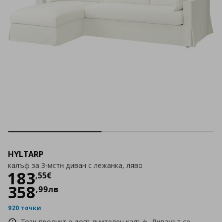
HYLTARP
калъф за 3-мстн диван с лежанка, ляво
Цена
183,55 €
183
,
55
€
358
,
99
лв
920 точки
Този продукт е допълнителен калъф. Диванът се