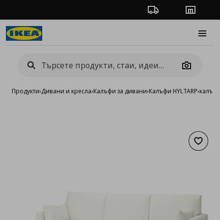
Проследяване на п
Магази
Burge
Camera
Продукти
›
Дивани и кресла
›
Калъфи за дивани
›
Калъфи HYLTARP
›
калъф 
Добав