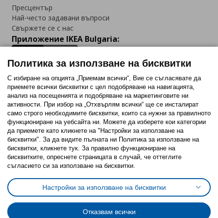
Пресцентър
Най-често задавани въпроси
Свържете се с нас
Приложение IKEA Bulgaria:
Политика за използване на бисквитки
С избиране на опцията „Приемам всички“, Вие се съгласявате да
приемете всички бисквитки с цел подобряване на навигацията,
Последвайте ни:
анализ на посещенията и подобряване на маркетинговите ни
активности. При избор на „Отхвърлям всички“ ще се инсталират
Facebook
Twitter
Youtube
Pinterest
Instagram
само строго необходимитe бисквитки, които са нужни за правилното
функциониране на уебсайта ни. Можете да изберете кои категории
да приемете като кликнете на "Настройки за използване на
бисквитки". За да видите пълната ни Политика за използване на
бисквитки, кликнете тук. За правилно функциониране на
бисквитките, опреснете страницата в случай, че оттеглите
съгласието си за използване на бисквитки.
Политика за използване на бисквитки (Cookies)
Избор на настройки за използване на бисквитки
Настройки за използване на бисквитки
Условия за ползване на ikea.bg
Обща политика за личните данни
Политика за защита на личните данни на ikea.bg
Общи условия на програма IKEA Family
Отказвам всички