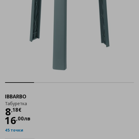
IBBARBO
Табуретка
Цена
8,18 €
8
,
18
€
16
,
00
лв
45 точки