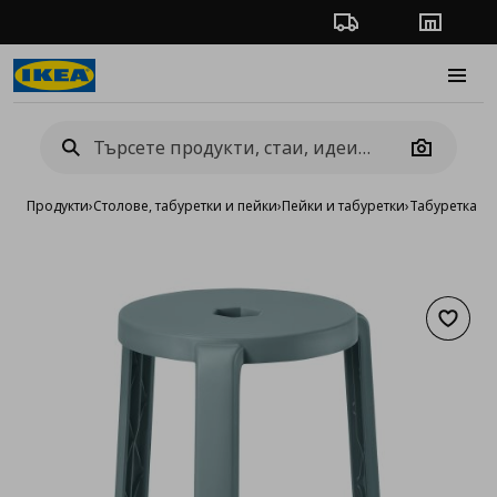
Проследяване на п
Магази
Burge
Camera
Продукти
›
Столове, табуретки и пейки
›
Пейки и табуретки
›
Табуретка
Добав