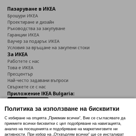
Пазаруване в ИКЕА
Брошури ИКЕА
Проектиране и дизайн
Ръководства за закупуване
Гаранции ИКЕА
Ваучер за подарък ИКЕА
Условия за връщане на закупени стоки
За ИКЕА
Работете с нас
Това е ИКЕА
Пресцентър
Най-често задавани въпроси
Свържете се с нас
Приложение IKEA Bulgaria:
Политика за използване на бисквитки
С избиране на опцията „Приемам всички“, Вие се съгласявате да
приемете всички бисквитки с цел подобряване на навигацията,
Последвайте ни:
анализ на посещенията и подобряване на маркетинговите ни
активности. При избор на „Отхвърлям всички“ ще се инсталират