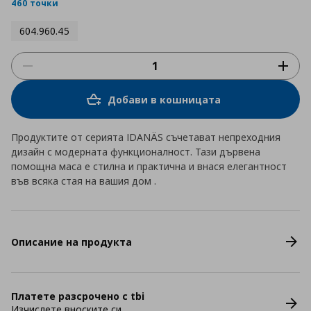
rating
460 точки
604.960.45
Добави в кошницата
Продуктите от серията IDANÄS съчетават непреходния
дизайн с модерната функционалност. Тази дървена
помощна маса е стилна и практична и внася елегантност
във всяка стая на вашия дом .
Описание на продукта
Платете разсрочено с tbi
Изчислете вноските си