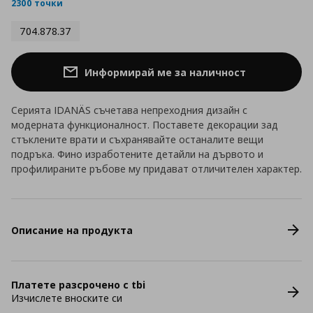
rating
2300 точки
704.878.37
Информирай ме за наличност
Серията IDANÄS съчетава непреходния дизайн с
модерната функционалност. Поставете декорации зад
стъклените врати и съхранявайте останалите вещи
подръка. Фино изработените детайли на дървото и
профилираните ръбове му придават отличителен характер.
Описание на продукта
Платете разсрочено с tbi
Изчислете вноските си