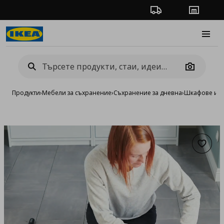
Проследяване на п
Магази
Burge
Camera
Продукти
›
Мебели за съхранение
›
Съхранение за дневна
›
Шкафове и в
Добав