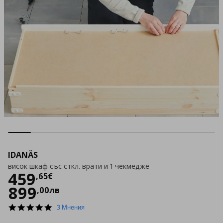
IDANÄS
висок шкаф със сткл. врати и 1 чекмедже
Цена
459,65 €
459
,
65
€
899
,
00
лв
5.0
3 Мнения
star