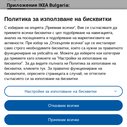
Приложение IKEA Bulgaria:
Политика за използване на бисквитки
С избиране на опцията „Приемам всички“, Вие се съгласявате да
приемете всички бисквитки с цел подобряване на навигацията,
Последвайте ни:
анализ на посещенията и подобряване на маркетинговите ни
активности. При избор на „Отхвърлям всички“ ще се инсталират
Facebook
Twitter
Youtube
Pinterest
Instagram
само строго необходимитe бисквитки, които са нужни за правилното
функциониране на уебсайта ни. Можете да изберете кои категории
да приемете като кликнете на "Настройки за използване на
бисквитки". За да видите пълната ни Политика за използване на
бисквитки, кликнете тук. За правилно функциониране на
бисквитките, опреснете страницата в случай, че оттеглите
съгласието си за използване на бисквитки.
Политика за използване на бисквитки (Cookies)
Избор на настройки за използване на бисквитки
Настройки за използване на бисквитки
Условия за ползване на ikea.bg
Обща политика за личните данни
Политика за защита на личните данни на ikea.bg
Общи условия на програма IKEA Family
Отказвам всички
Политика за защита на лични данни на програма IKEA Family
Приемам всички
© Inter-IKEA Systems B.V. 1999 - 2025