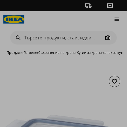
Проследяване на п
Магази
Burge
Camera
Продукти
›
Готвене
›
Съхранение на храна
›
Кутии за храна
›
капак за кути
Добав