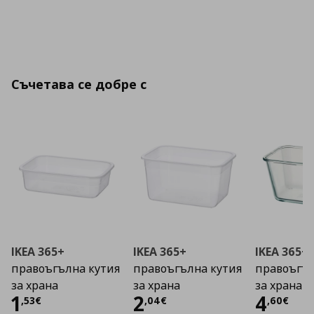
Съчетава се добре с
IKEA 365+
IKEA 365+
IKEA 365+
правоъгълна кутия
правоъгълна кутия
правоъгъл
за храна
за храна
за храна
Цена
1,53 €
Цена
2,04 €
Цена
1
2
4
,
53
€
,
04
€
,
60
€