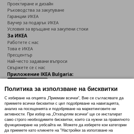
Проектиране и дизайн
Ръководства за закупуване
Гаранции ИКЕА
Ваучер за подарък ИКЕА
Условия за връщане на закупени стоки
За ИКЕА
Работете с нас
Това е ИКЕА
Пресцентър
Най-често задавани въпроси
Свържете се с нас
Приложение IKEA Bulgaria:
Политика за използване на бисквитки
С избиране на опцията „Приемам всички“, Вие се съгласявате да
приемете всички бисквитки с цел подобряване на навигацията,
Последвайте ни:
анализ на посещенията и подобряване на маркетинговите ни
активности. При избор на „Отхвърлям всички“ ще се инсталират
Facebook
Twitter
Youtube
Pinterest
Instagram
само строго необходимитe бисквитки, които са нужни за правилното
функциониране на уебсайта ни. Можете да изберете кои категории
да приемете като кликнете на "Настройки за използване на