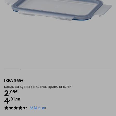
IKEA 365+
капак за кутия за храна, правоъгълен
Цена
2,05 €
2
,
05
€
4
,
01
лв
4.7
58 Мнения
star