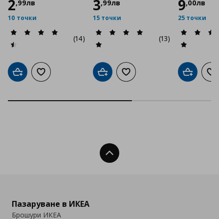
2
3
9
,
99
лв
,
99
лв
,
00
лв
10 точки
15 точки
25 точки
(14)
(13)
Добави в кошницата
Добави към списъка с любими
Добави в кошницата
Добави към списъка с люб
Добави в
До
Нагоре
Пазаруване в ИКЕА
Брошури ИКЕА