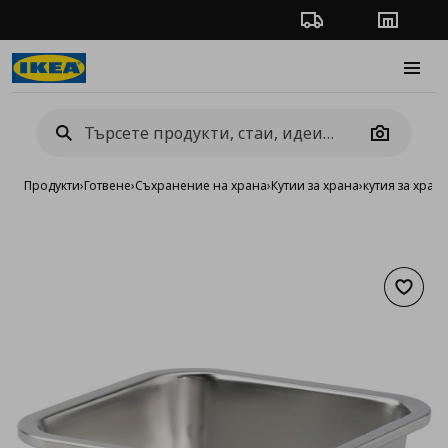
Проследяване на п
Магази
Burge
Camera
Продукти
›
Готвене
›
Съхранение на храна
›
Кутии за храна
›
кутия за хран
Добав