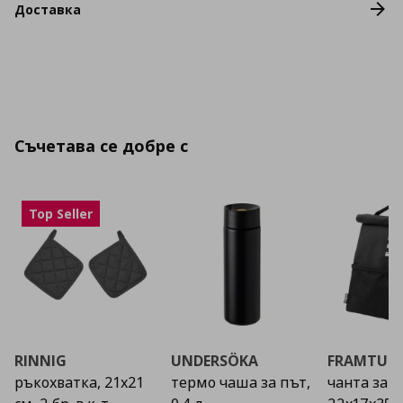
Доставка
Съчетава се добре с
Top Seller
RINNIG
UNDERSÖKA
FRAMTUN
ръкохватка, 21x21
термо чаша за път,
чанта за х