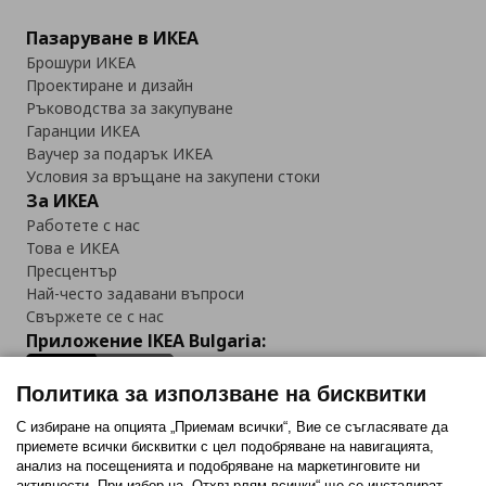
Пазаруване в ИКЕА
Брошури ИКЕА
Проектиране и дизайн
Ръководства за закупуване
Гаранции ИКЕА
Ваучер за подарък ИКЕА
Условия за връщане на закупени стоки
За ИКЕА
Работете с нас
Това е ИКЕА
Пресцентър
Най-често задавани въпроси
Свържете се с нас
Приложение IKEA Bulgaria:
Политика за използване на бисквитки
С избиране на опцията „Приемам всички“, Вие се съгласявате да
приемете всички бисквитки с цел подобряване на навигацията,
Последвайте ни:
анализ на посещенията и подобряване на маркетинговите ни
активности. При избор на „Отхвърлям всички“ ще се инсталират