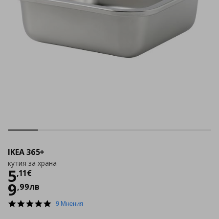
IKEA 365+
кутия за храна
Цена
5,11 €
5
,
11
€
9
,
99
лв
4.9
9 Мнения
star